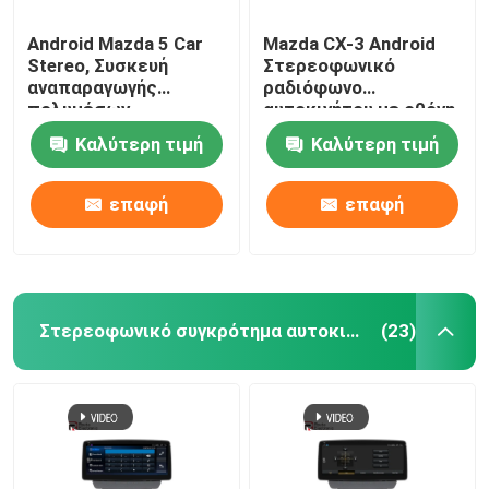
Android Mazda 5 Car
Mazda CX-3 Android
Stereo, Συσκευή
Στερεοφωνικό
αναπαραγωγής
ραδιόφωνο
πολυμέσων
αυτοκινήτου με οθόνη
αυτοκινήτου με 4G
IPS 10,25 ιντσών
Καλύτερη τιμή
Καλύτερη τιμή
DSP Joystick
Ασύρματο Carplay
επαφή
επαφή
Στερεοφωνικό συγκρότημα αυτοκινήτων της Mazda
(23)