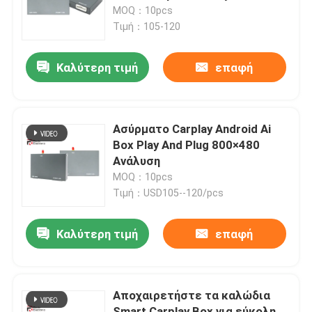
Cruiser
MOQ：10pcs
Τιμή：105-120
Γύρος εργοστασίων
Καλύτερη τιμή
επαφή
Ποιοτικός έλεγχος
επαφή
Ασύρματο Carplay Android Ai
Box Play And Plug 800×480
Ανάλυση
Νέα
MOQ：10pcs
Τιμή：USD105--120/pcs
Όλες οι περιπτώσεις
Καλύτερη τιμή
επαφή
Ζητήστε ένα απόσπασμα
Αποχαιρετήστε τα καλώδια
Στερεοφωνικό ραδιόφωνο αυτοκινήτου Android
Smart Carplay Box για εύκολη