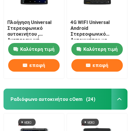
Πλοήγηση Universal
4G WIFI Universal
Στερεοφωνικό
Android
αυτοκινήτου ,
Στερεοφωνικό
Αναπαραγωγή
Αυτοκινήτου με
πολυμέσων με οθόνη
Πλήρης Εφαρμογή
Καλύτερη τιμή
Καλύτερη τιμή
αφής 1920 × 720 IPS
Οθόνης OBD2 DSP
CarPlay
επαφή
επαφή
Ραδιόφωνο αυτοκινήτου cOem
(24)