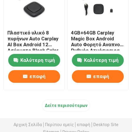
Πλαστικό υλικό 8
4GB+64GB Carplay
πυρήνων Auto Carplay
Magic Box Android
AI Box Android 12
Auto Φορητό Αναπνοή
Ασύρματο Black Color
Ρυθμός Ατμόσφαιρα
μουσικής
Καλύτερη τιμή
Καλύτερη τιμή
επαφή
επαφή
Δείτε περισσότερων
Αρχική Σελίδα
Περίπου εμείς
επαφή
Desktop Site
Sitemap
Privacy Policy