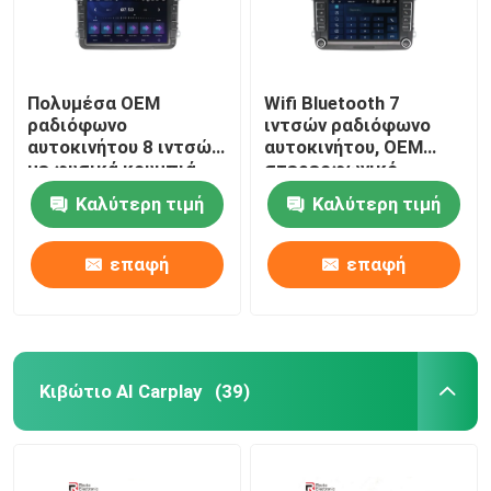
Πολυμέσα OEM
Wifi Bluetooth 7
ραδιόφωνο
ιντσών ραδιόφωνο
αυτοκινήτου 8 ιντσών
αυτοκινήτου, OEM
με φυσικά κουμπιά
στερεοφωνικό
Σύστημα πλοήγησης
αυτοκινήτου για
Καλύτερη τιμή
Καλύτερη τιμή
GPS
Volkswagen
επαφή
επαφή
Κιβώτιο AI Carplay
(39)