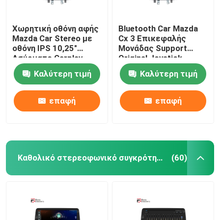
Χωρητική οθόνη αφής
Bluetooth Car Mazda
Mazda Car Stereo με
Cx 3 Επικεφαλής
οθόνη IPS 10,25"
Μονάδας Support
Ασύρματο Carplay
Original Joystick
Ασύρματο Carplay 4G
Καλύτερη τιμή
Καλύτερη τιμή
επαφή
επαφή
Καθολικό στερεοφωνικό συγκρότημα αυτοκινήτων
(60)