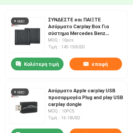
ΣΥΝΔΕΣΤΕ και ΠΑΙΞΤΕ
Ασύρματο Carplay Box Για
σύστημα Mercedes Benz
NTG4.5 BECKER
MOQ：10pcs
Τιμή：145-150USD
Καλύτερη τιμή
επαφή
Ασύρματο Apple carplay USB
προσαρμογέα Plug and play USB
carplay dongle
MOQ：10PCS
Τιμή：16-18USD