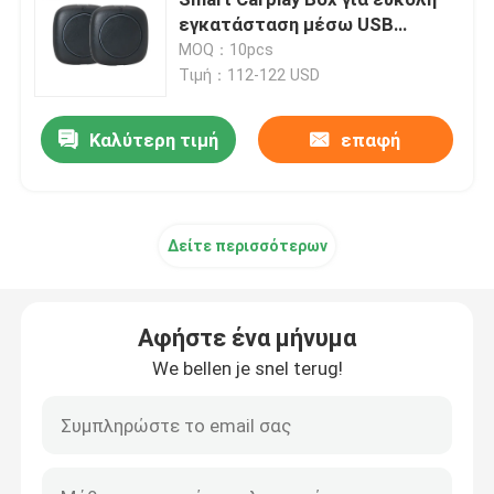
εγκατάσταση μέσω USB
Connector
MOQ：10pcs
Στερεοφωνικό συγκρότημα αυτοκινήτων της Mazda
Τιμή：112-122 USD
Καθολικό στερεοφωνικό συγκρότημα αυτοκινήτων
Καλύτερη τιμή
επαφή
Ραδιόφωνο αυτοκινήτου cOem
Δείτε περισσότερων
Κιβώτιο AI Carplay
Αφήστε ένα μήνυμα
τηλεοπτική διεπαφή αυτοκινήτων
We bellen je snel terug!
Έκκεντρο DVR εξόρμησης αυτοκινήτων
360 Πανοραμική κάμερα αυτοκινήτου