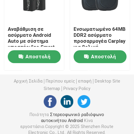
Στερεοφωνικό συγκρότημα αυτοκινήτων της Mazda
Αναβάθμιση σε
Ενσωματωμένο 64MB
Καθολικό στερεοφωνικό συγκρότημα αυτοκινήτων
ασύρματο Android
DDR2 ασύρματο
Auto με σύστημα
προσαρμογέα Carplay
υποστήριξης Smart
για βολική
Carplay Box
ενσωμάτωση
Ραδιόφωνο αυτοκινήτου cOem
Αποστολή
Αποστολή
smartphone
ερώτησης
ερώτησης
Κιβώτιο AI Carplay
Αρχική Σελίδα
Περίπου εμείς
επαφή
Desktop Site
Sitemap
Privacy Policy
τηλεοπτική διεπαφή αυτοκινήτων
Έκκεντρο DVR εξόρμησης αυτοκινήτων
Ποιότητα
Στερεοφωνικό ραδιόφωνο
αυτοκινήτου Android
Κίνα
εργοστάσιο.Copyright © 2025 Shenzhen Route
360 Πανοραμική κάμερα αυτοκινήτου
Electronic Co., Ltd.. All Rights Reserved.