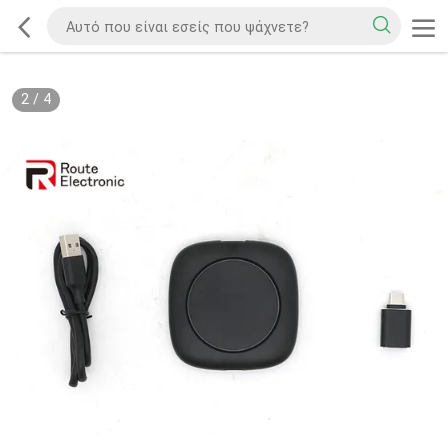
2
/
4