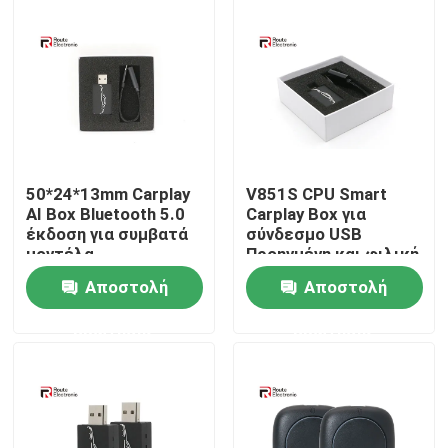
Γύρος εργοστασίων
Ποιοτικός έλεγχος
επαφή
50*24*13mm Carplay
V851S CPU Smart
AI Box Bluetooth 5.0
Carplay Box για
έκδοση για συμβατά
σύνδεσμο USB
Νέα
μοντέλα
Προηγμένη και φιλική
αυτοκινήτων
προς το χρήστη
Αποστολή
Αποστολή
εγκατάσταση
Όλες οι περιπτώσεις
ερώτησης
ερώτησης
Ζητήστε ένα απόσπασμα
Στερεοφωνικό ραδιόφωνο αυτοκινήτου Android