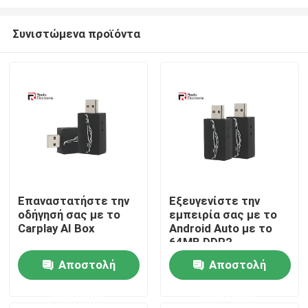
Συνιστώμενα προϊόντα
Επαναστατήστε την
Εξευγενίστε την
οδήγησή σας με το
εμπειρία σας με το
Αρχική Σελίδα
Carplay AI Box
Android Auto με το
64MB DDR2
ενσωματωμένο
Προϊόντα
Αποστολή
Αποστολή
Smart Carplay Box
ερώτησης
ερώτησης
Σχετικά με εμάς