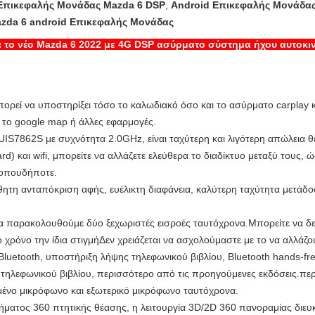
Επικεφαλής Μονάδας Mazda 6 DSP
,
Android Επικεφαλής Μονάδας
azda 6 android Επικεφαλής Μονάδας
α το νέο Mazda 6 2022 με 4G DSP ασύρματο σύστημα ήχου αυτοκι
ρεί να υποστηρίξει τόσο το καλωδιακό όσο και το ασύρματο carplay κα
α το google map ή άλλες εφαρμογές.
S7862S με συχνότητα 2.0GHz, είναι ταχύτερη και λιγότερη απώλεια 
d) και wifi, μπορείτε να αλλάζετε ελεύθερα το διαδίκτυο μεταξύ τους, 
 οπουδήποτε.
σθητη ανταπόκριση αφής, ευέλικτη διαφάνεια, καλύτερη ταχύτητα μετάδο
να παρακολουθούμε δύο ξεχωριστές εισροές ταυτόχρονα.Μπορείτε να δε
 χρόνο την ίδια στιγμήΔεν χρειάζεται να ασχολούμαστε με το να αλλάζ
uetooth, υποστήριξη λήψης τηλεφωνικού βιβλίου, Bluetooth hands-f
τηλεφωνικού βιβλίου, περισσότερο από τις προηγούμενες εκδόσεις.πε
ένο μικρόφωνο και εξωτερικό μικρόφωνο ταυτόχρονα.
ατος 360 πτητικής θέασης, η λειτουργία 3D/2D 360 πανοραμίας διευκ