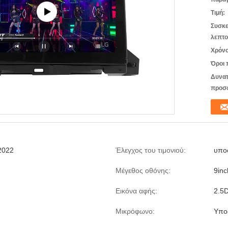
Τιμή:
Συσκε
λεπτο
Χρόνο
Όροι 
Δυνατ
προσ
2022
Έλεγχος του τιμονιού:
υπο
Μέγεθος οθόνης:
9inc
Εικόνα αφής:
2.5
Μικρόφωνο:
Υπο