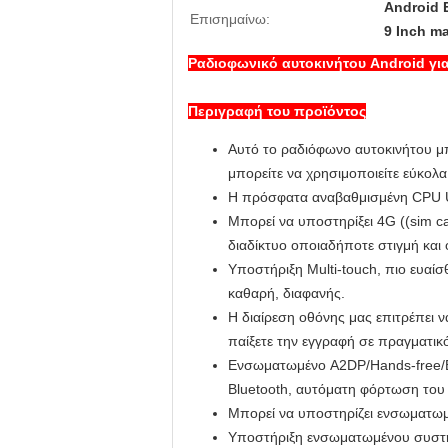
Android 
Επισημαίνω:
9 Inch m
Ραδιοφωνικό αυτοκινήτου Android γι
Περιγραφή του προϊόντος
Αυτό το ραδιόφωνο αυτοκινήτου μπο
μπορείτε να χρησιμοποιείτε εύκολ
Η πρόσφατα αναβαθμισμένη CPU UI
Μπορεί να υποστηρίξει 4G ((sim car
διαδίκτυο οποιαδήποτε στιγμή και
Υποστήριξη Multi-touch, πιο ευαί
καθαρή, διαφανής.
Η διαίρεση οθόνης μας επιτρέπει 
παίξετε την εγγραφή σε πραγματικό
Ενσωματωμένο A2DP/Hands-free/Bl
Bluetooth, αυτόματη φόρτωση του 
Μπορεί να υποστηρίζει ενσωματωμ
Υποστήριξη ενσωματωμένου συστήμ