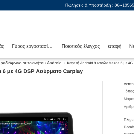
Πωλήσεις & Υποστήριξη :
86--1856
άς
Γύρος εργοστασίων
Ποιοτικός έλεγχος
επαφή
Ν
 ραδιόφωνο αυτοκινήτου Android
Κεφαλή Android 9 ιντσών Mazda 6 με 4
a 6 με 4G DSP Ασύρματο Carplay
Λεπτο
Τόπος
Μάρκα
Αριθμ
Πληρω
Ποσό
παραγ