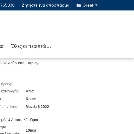
5765330
Ζητήστε ένα απόσπασμα
Greek
έα
Όλες οι περιπτώσεις
G DSP Ασύρματο Carplay
μέρειες:
 καταγωγής:
Κίνα
:
Route
ό μοντέλου:
Mazda 6 2022
μής & Αποστολής Όροι:
τητα
10pcs
γελίας min: