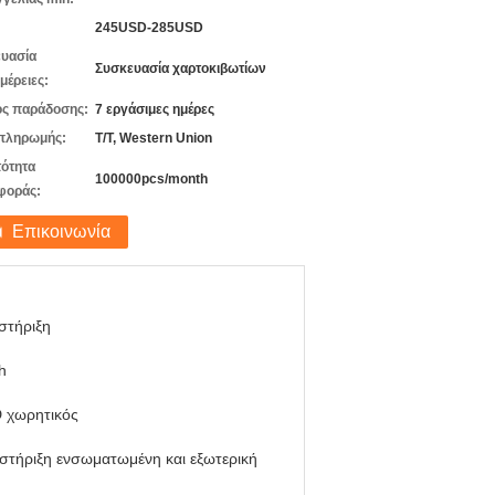
245USD-285USD
υασία
Συσκευασία χαρτοκιβωτίων
μέρειες:
ς παράδοσης:
7 εργάσιμες ημέρες
πληρωμής:
T/T, Western Union
ότητα
100000pcs/month
φοράς:
Επικοινωνία
στήριξη
h
D χωρητικός
στήριξη ενσωματωμένη και εξωτερική