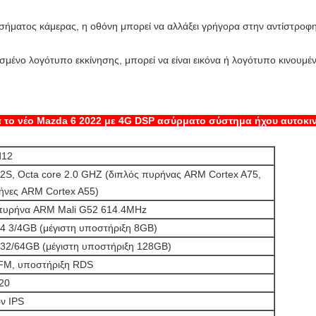
ήματος κάμερας, η οθόνη μπορεί να αλλάξει γρήγορα στην αντίστροφη ε
ένο λογότυπο εκκίνησης, μπορεί να είναι εικόνα ή λογότυπο κινουμέ
α το νέο Mazda 6 2022 με 4G DSP ασύρματο σύστημα ήχου αυτοκι
d12
2S, Octa core 2.0 GHZ (διπλός πυρήνας ARM Cortex A75,
ρήνες ARM Cortex A55)
πυρήνα ARM Mali G52 614.4MHz
 3/4GB (μέγιστη υποστήριξη 8GB)
2/64GB (μέγιστη υποστήριξη 128GB)
FM, υποστήριξη RDS
20
ών IPS