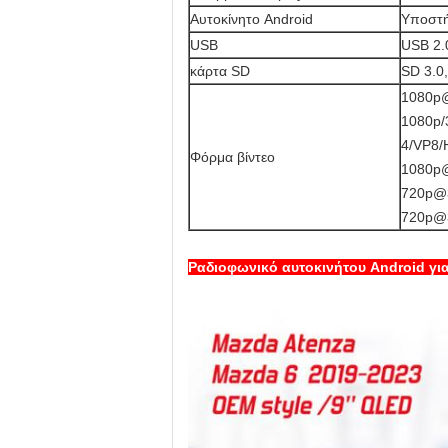
Αυτοκίνητο Android
Υποστή
USB
USB 2.0
κάρτα SD
SD 3.0,
1080p@
1080p/
4/VP8/
Φόρμα βίντεο
1080p@
720p@3
720p@3
Ραδιοφωνικό αυτοκινήτου Android γι