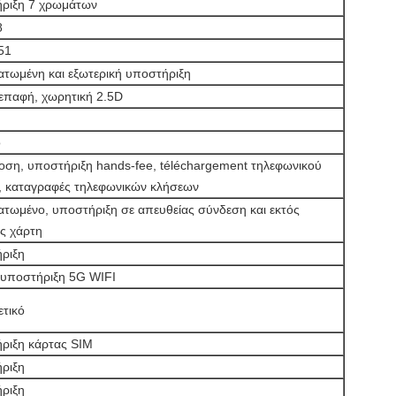
ριξη 7 χρωμάτων
8
51
τωμένη και εξωτερική υποστήριξη
επαφή, χωρητική 2.5D
ο
δοση, υποστήριξη hands-fee, téléchargement τηλεφωνικού
υ, καταγραφές τηλεφωνικών κλήσεων
τωμένο, υποστήριξη σε απευθείας σύνδεση και εκτός
ς χάρτη
ριξη
 υποστήριξη 5G WIFI
ετικό
ριξη κάρτας SIM
ριξη
ριξη