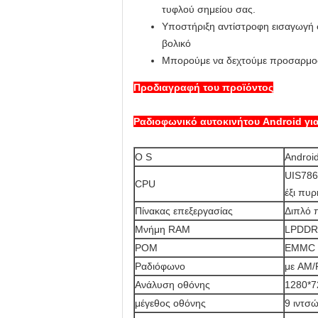
τυφλού σημείου σας.
Υποστήριξη αντίστροφη εισαγωγή σ
βολικό
Μπορούμε να δεχτούμε προσαρμοσμ
Προδιαγραφή του προϊόντος
Ραδιοφωνικό αυτοκινήτου Android γι
Ο S
Androi
UIS786
CPU
έξι πυ
Πίνακας επεξεργασίας
Διπλό 
Μνήμη RAM
LPDDR4
ΡΟΜ
EMMC 3
Ραδιόφωνο
με AM/
Ανάλυση οθόνης
1280*7
μέγεθος οθόνης
9 ιντσ