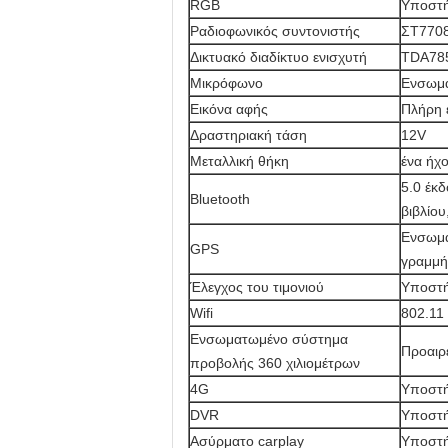
RGB
Υποστή
Ραδιοφωνικός συντονιστής
ΣΤ770
Δικτυακό διαδίκτυο ενισχυτή
TDA78
Μικρόφωνο
Ενσωμα
Εικόνα αφής
Πλήρη 
Δραστηριακή τάση
12V
Μεταλλική θήκη
ένα ήχ
5.0 έκ
Bluetooth
βιβλίο
Ενσωμα
GPS
γραμμή
Έλεγχος του τιμονιού
Υποστή
Wifi
802.11
Ενσωματωμένο σύστημα
Προαιρ
προβολής 360 χιλιομέτρων
4G
Υποστή
DVR
Υποστή
Ασύρματο carplay
Υποστή