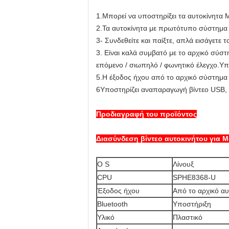
1.
Μπορεί να υποστηρίξει τα αυτοκίνητα 
2.
Τα αυτοκίνητα με πρωτότυπο σύστημα
3- Συνδεθείτε και παίξτε, απλά εισάγετε
3. Είναι καλά συμβατό με το αρχικό σύστ
επόμενο / σιωπηλό / φωνητικό έλεγχο.Υπο
5.Η έξοδος ήχου από το αρχικό σύστημα 
6Υποστηρίζει αναπαραγωγή βίντεο USB, μ
Προδιαγραφή του προϊόντος
Διασύνδεση βίντεο αυτοκινήτου για 
Ο S
Λίνουξ
CPU
SPHE8368-U
Έξοδος ήχου
Από το αρχικό αυ
Bluetooth
Υποστήριξη
Υλικό
Πλαστικό