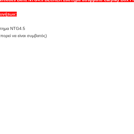
κινήτων:
στημα NTG4.5
ορεί να είναι συμβατός)