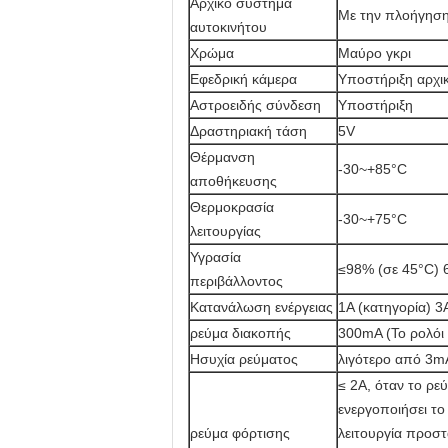
Αρχικό σύστημα
Με την πλοήγησ
αυτοκινήτου
Χρώμα
Μαύρο γκρι
Εφεδρική κάμερα
Υποστήριξη αρχι
Αστροειδής σύνδεση
Υποστήριξη
Δραστηριακή τάση
5V
Θέρμανση
-30~+85°C
αποθήκευσης
Θερμοκρασία
-30~+75°C
λειτουργίας
Υγρασία
≤98% (σε 45°C) 
περιβάλλοντος
Κατανάλωση ενέργειας
1A (κατηγορία) 3A
ρεύμα διακοπής
300mA (Το ρολόι ε
Ησυχία ρεύματος
λιγότερο από 3m
≤ 2A, όταν το ρ
ενεργοποιήσει το
ρεύμα φόρτισης
λειτουργία προστ