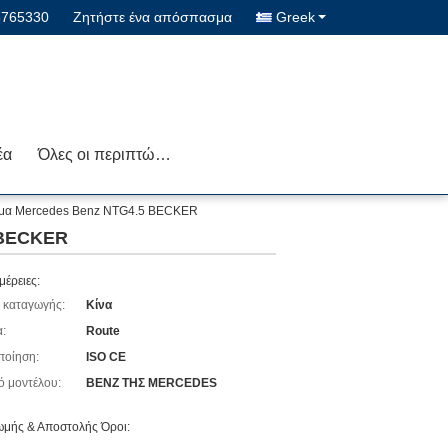
5765330
Ζητήστε ένα απόσπασμα
Greek
έα
Όλες οι περιπτώσεις
τημα Mercedes Benz NTG4.5 BECKER
 BECKER
μέρειες:
 καταγωγής:
Κίνα
:
Route
ποίηση:
ISO CE
ό μοντέλου:
BENZ ΤΗΣ MERCEDES
μής & Αποστολής Όροι: