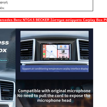
οφυγή
ϊόν.
Mercedes Benz NTG4.5 BECKER Σύστημα ασύρματο Carplay Box Pl