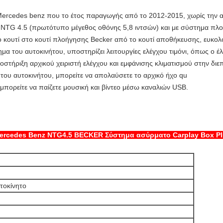
Mercedes benz που το έτος παραγωγής από το 2012-2015, χωρίς την αρ
 NTG 4.5 (πρωτότυπο μέγεθος οθόνης 5,8 ιντσών) και με σύστημα π
 το κουτί στο κουτί πλοήγησης Becker από το κουτί αποθήκευσης, ευκο
ημα του αυτοκινήτου, υποστηρίζει λειτουργίες ελέγχου τιμόνι, όπως ο έ
στήριξη αρχικού χειριστή ελέγχου και εμφάνισης κλιματισμού στην διε
του αυτοκινήτου, μπορείτε να απολαύσετε το αρχικό ήχο qu
πορείτε να παίζετε μουσική και βίντεο μέσω καναλιών USB.
Mercedes Benz NTG4.5 BECKER Σύστημα ασύρματο Carplay Box Pl
τοκίνητο