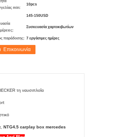
τητα
10pcs
γελίας min:
145-150USD
υασία
Συσκευασία χαρτοκιβωτίων
μέρειες:
ς παράδοσης:
7 εργάσιμες ημέρες
Επικοινωνία
BECKER τη ναυσιπλοΐα
rt
στικό
x
,
NTG4.5 carplay box mercedes
ug And Play