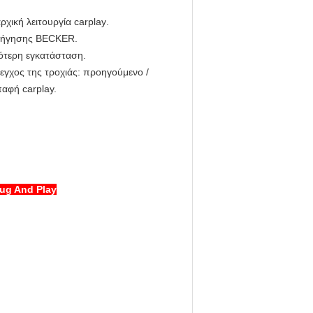
χική λειτουργία carplay
.
λοήγησης BECKER.
λότερη εγκατάσταση.
λεγχος της τροχιάς: προηγούμενο /
παφή carplay.
ug And Play