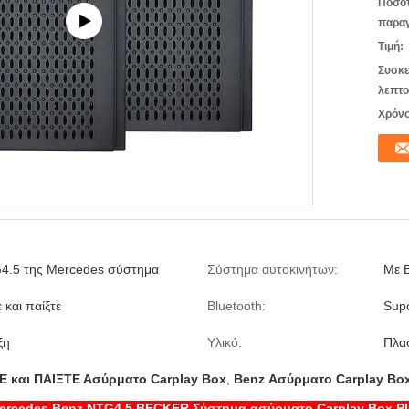
Ποσό
παραγ
Τιμή:
Συσκε
λεπτο
Χρόνο
4.5 της Mercedes σύστημα
Σύστημα αυτοκινήτων:
Με 
 και παίξτε
Bluetooth:
Supo
ξη
Υλικό:
Πλα
 και ΠΑΙΞΤΕ Ασύρματο Carplay Box
,
Benz Ασύρματο Carplay Bo
Mercedes Benz NTG4.5 BECKER Σύστημα ασύρματο Carplay Box Pl