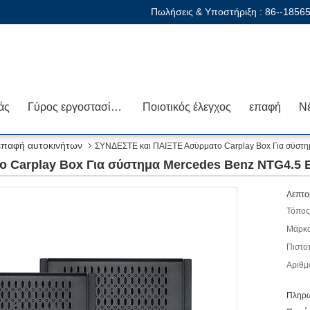
Πωλήσεις & Υποστήριξη :
86--1856
άς
Γύρος εργοστασίων
Ποιοτικός έλεγχος
επαφή
Ν
ιεπαφή αυτοκινήτων
ΣΥΝΔΕΣΤΕ και ΠΑΙΞΤΕ Ασύρματο Carplay Box Για σύσ
ο Carplay Box Για σύστημα Mercedes Benz NTG4.5
Λεπτο
Τόπος
Μάρκα
Πιστο
Αριθμ
Πληρω