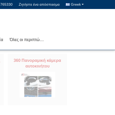
5765330
Ζητήστε ένα απόσπασμα
Greek
έα
Όλες οι περιπτώσεις
ς
360 Πανοραμική κάμερα
αυτοκινήτου