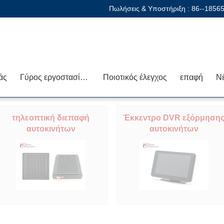
Πωλήσεις & Υποστήριξη :
86--1856
άς
Γύρος εργοστασίων
Ποιοτικός έλεγχος
επαφή
Ν
τηλεοπτική διεπαφή
Έκκεντρο DVR εξόρμηση
αυτοκινήτων
αυτοκινήτων