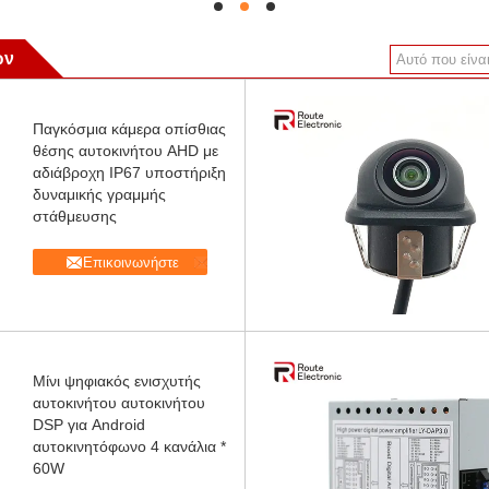
hd
hd
hd
ων
Παγκόσμια κάμερα οπίσθιας
θέσης αυτοκινήτου AHD με
αδιάβροχη IP67 υποστήριξη
δυναμικής γραμμής
στάθμευσης
Επικοινωνήστε
Μίνι ψηφιακός ενισχυτής
αυτοκινήτου αυτοκινήτου
DSP για Android
αυτοκινητόφωνο 4 κανάλια *
60W