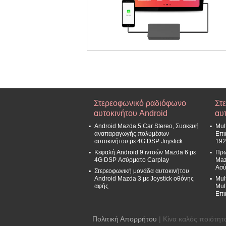
Στερεοφωνικό ραδιόφωνο
Στ
αυτοκινήτου Android
αυ
Android Mazda 5 Car Stereo, Συσκευή
Mul
αναπαραγωγής πολυμέσων
Επι
αυτοκινήτου με 4G DSP Joystick
192
Κεφαλή Android 9 ιντσών Mazda 6 με
Πρω
4G DSP Ασύρματο Carplay
Maz
Ασύ
Στερεοφωνική μονάδα αυτοκινήτου
Android Mazda 3 με Joystick οθόνης
Mul
αφής
Mul
Επι
Πολιτική Απορρήτου
| Κίνα καλός ποιότητ