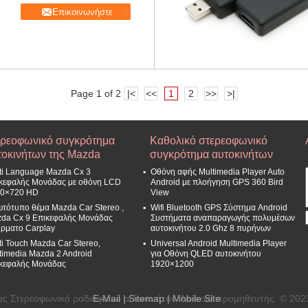
Επικοινωνήστε
Page 1 of 2
|<
<<
1
2
>>
>|
ερεοφωνικό συγκρότημα
Καθολικό στερεοφωνικό
τοκινήτων της Mazda
συγκρότημα αυτοκινήτων
ti Language Mazda Cx 3
Οθόνη αφής Multimedia Player Auto
κεφαλής Μονάδας με οθόνη LCD
Android με πλοήγηση GPS 360 Bird
0×720 HD
View
τότυπο θέμα Mazda Car Stereo ,
Wifi Bluetooth GPS Σύστημα Android
da Cx 9 Επικεφαλής Μονάδας
Συστήματα αναπαραγωγής πολυμέσων
ρματο Carplay
αυτοκινήτου 2.0 Ghz 8 πυρήνων
ti Touch Mazda Car Stereo,
Universal Android Multimedia Player
timedia Mazda 2 Android
για Οθόνη QLED αυτοκινήτου
κεφαλής Μονάδας
1920×1200
ας Στερεοφωνικό ραδιόφωνο αυτοκινήτου Android προμηθευτής. © 2023
E-Mail
|
Sitemap
| Mobile Site