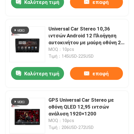
Καλύτερη τιμή
επαφή
Universal Car Stereo 10,36
ιντσών Android 12 Πλοήγηση
αυτοκινήτου με μαύρη οθόνη 2
k 4G DSP
MOQ：10pcs
Τιμή：145USD-225USD
Καλύτερη τιμή
επαφή
GPS Universal Car Stereo με
οθόνη QLED 12,95 ιντσών
ανάλυση 1920×1200
MOQ：10pcs
Τιμή：206USD-272USD