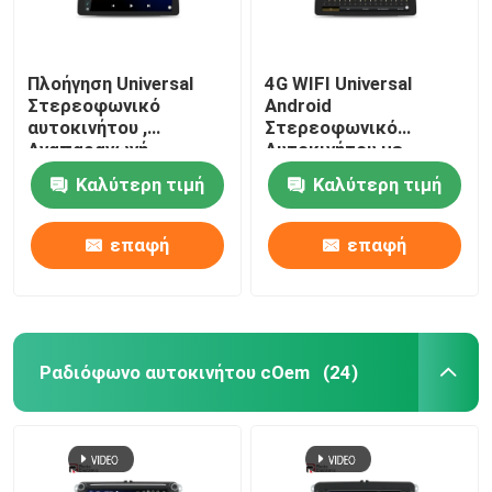
Πλοήγηση Universal
4G WIFI Universal
Στερεοφωνικό
Android
αυτοκινήτου ,
Στερεοφωνικό
Αναπαραγωγή
Αυτοκινήτου με
πολυμέσων με οθόνη
Πλήρης Εφαρμογή
Καλύτερη τιμή
Καλύτερη τιμή
αφής 1920 × 720 IPS
Οθόνης OBD2 DSP
CarPlay
επαφή
επαφή
Ραδιόφωνο αυτοκινήτου cOem
(24)