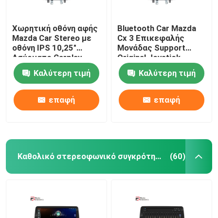
Χωρητική οθόνη αφής
Bluetooth Car Mazda
Mazda Car Stereo με
Cx 3 Επικεφαλής
οθόνη IPS 10,25"
Μονάδας Support
Ασύρματο Carplay
Original Joystick
Ασύρματο Carplay 4G
Καλύτερη τιμή
Καλύτερη τιμή
επαφή
επαφή
Καθολικό στερεοφωνικό συγκρότημα αυτοκινήτων
(60)