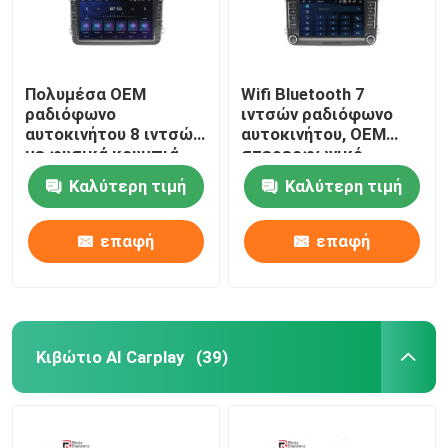
Πολυμέσα OEM
Wifi Bluetooth 7
ραδιόφωνο
ιντσών ραδιόφωνο
αυτοκινήτου 8 ιντσών
αυτοκινήτου, OEM
με φυσικά κουμπιά
στερεοφωνικό
Σύστημα πλοήγησης
αυτοκινήτου για
Καλύτερη τιμή
Καλύτερη τιμή
GPS
Volkswagen
επαφή
επαφή
Κιβώτιο AI Carplay
(39)