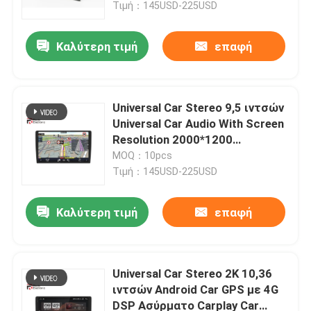
Auto
Τιμή：145USD-225USD
Καλύτερη τιμή
επαφή
Universal Car Stereo 9,5 ιντσών
Universal Car Audio With Screen
Resolution 2000*1200
Υποστήριξη 4G DSP
MOQ：10pcs
Ενσωματωμένη κάμερα 360
Τιμή：145USD-225USD
Καλύτερη τιμή
επαφή
Αρχική Σελίδα
Προϊόντα
Universal Car Stereo 2K 10,36
ιντσών Android Car GPS με 4G
DSP Ασύρματο Carplay Car
Σχετικά με εμάς