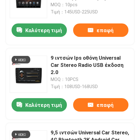
Multimedia
MOQ：10pcs
Τιμή：145USD-225USD
Γύρος εργοστασίων
Καλύτερη τιμή
επαφή
Ποιοτικός έλεγχος
επαφή
9 ιντσών Ips οθόνη Universal
Car Stereo Radio USB έκδοση
2.0
Νέα
MOQ：10PCS
Τιμή：108USD-168USD
Όλες οι περιπτώσεις
Καλύτερη τιμή
επαφή
Ζητήστε ένα απόσπασμα
9,5 ιντσών Universal Car Stereo,
Στερεοφωνικό ραδιόφωνο αυτοκινήτου Android
4G Bluetooth 2K Android Car