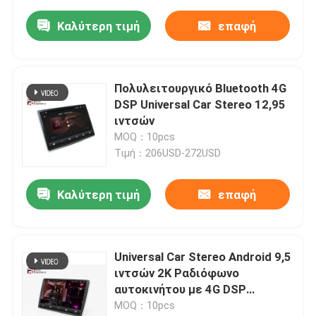
Καλύτερη τιμή
επαφή
Πολυλειτουργικό Bluetooth 4G
DSP Universal Car Stereo 12,95
ιντσών
MOQ：10pcs
Τιμή：206USD-272USD
Καλύτερη τιμή
επαφή
Universal Car Stereo Android 9,5
ιντσών 2K Ραδιόφωνο
αυτοκινήτου με 4G DSP
Ασύρματο Carplay και Android
MOQ：10pcs