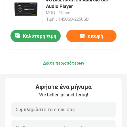
Audio Player
MOQ：10pcs
Στερεοφωνικό συγκρότημα αυτοκινήτων της Mazda
Τιμή：145USD-225USD
Καθολικό στερεοφωνικό συγκρότημα αυτοκινήτων
Καλύτερη τιμή
επαφή
Ραδιόφωνο αυτοκινήτου cOem
Δείτε περισσότερων
Κιβώτιο AI Carplay
Αφήστε ένα μήνυμα
τηλεοπτική διεπαφή αυτοκινήτων
We bellen je snel terug!
Έκκεντρο DVR εξόρμησης αυτοκινήτων
360 Πανοραμική κάμερα αυτοκινήτου