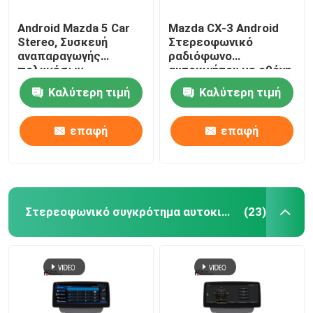
Android Mazda 5 Car
Mazda CX-3 Android
Stereo, Συσκευή
Στερεοφωνικό
αναπαραγωγής
ραδιόφωνο
πολυμέσων
αυτοκινήτου με οθόνη
αυτοκινήτου με 4G
IPS 10,25 ιντσών
Καλύτερη τιμή
Καλύτερη τιμή
DSP Joystick
Ασύρματο Carplay
επαφή
επαφή
Στερεοφωνικό συγκρότημα αυτοκινήτων της Mazda
(23)