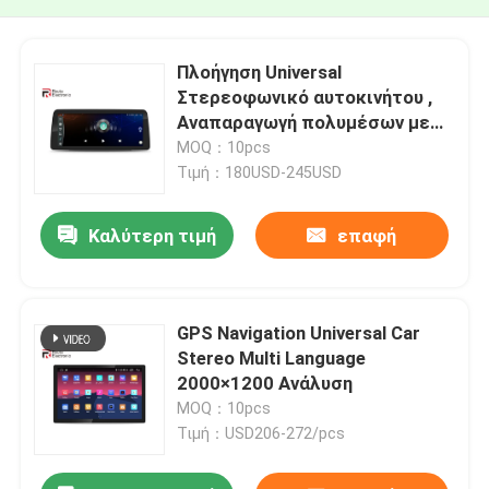
Πλοήγηση Universal
Στερεοφωνικό αυτοκινήτου ,
Αναπαραγωγή πολυμέσων με
οθόνη αφής 1920 × 720 IPS
MOQ：10pcs
Τιμή：180USD-245USD
Καλύτερη τιμή
επαφή
GPS Navigation Universal Car
Stereo Multi Language
2000×1200 Ανάλυση
MOQ：10pcs
Τιμή：USD206-272/pcs