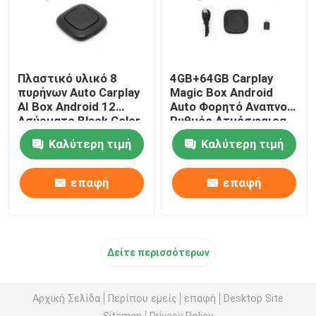
Πλαστικό υλικό 8
4GB+64GB Carplay
πυρήνων Auto Carplay
Magic Box Android
AI Box Android 12
Auto Φορητό Αναπνοή
Ασύρματο Black Color
Ρυθμός Ατμόσφαιρα
μουσικής
Καλύτερη τιμή
Καλύτερη τιμή
επαφή
επαφή
Δείτε περισσότερων
Αρχική Σελίδα
Περίπου εμείς
επαφή
Desktop Site
Sitemap
Privacy Policy