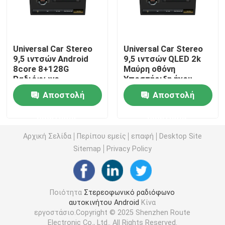
Στερεοφωνικό συγκρότημα αυτοκινήτων της Mazda
Universal Car Stereo
Universal Car Stereo
Καθολικό στερεοφωνικό συγκρότημα αυτοκινήτων
9,5 ιντσών Android
9,5 ιντσών QLED 2k
8core 8+128G
Μαύρη οθόνη
Ραδιόφωνο
Υποστήριξη ήχου
αυτοκινήτου με Wifi
αυτοκινήτου
Ραδιόφωνο αυτοκινήτου cOem
Αποστολή
Αποστολή
Bluetooth 4G DSP
Ενσωματωμένη
Ασύρματο Carplay
πανοραμική κάμερα
ερώτησης
ερώτησης
360
Κιβώτιο AI Carplay
Αρχική Σελίδα
Περίπου εμείς
επαφή
Desktop Site
Sitemap
Privacy Policy
τηλεοπτική διεπαφή αυτοκινήτων
Έκκεντρο DVR εξόρμησης αυτοκινήτων
Ποιότητα
Στερεοφωνικό ραδιόφωνο
αυτοκινήτου Android
Κίνα
εργοστάσιο.Copyright © 2025 Shenzhen Route
360 Πανοραμική κάμερα αυτοκινήτου
Electronic Co., Ltd.. All Rights Reserved.