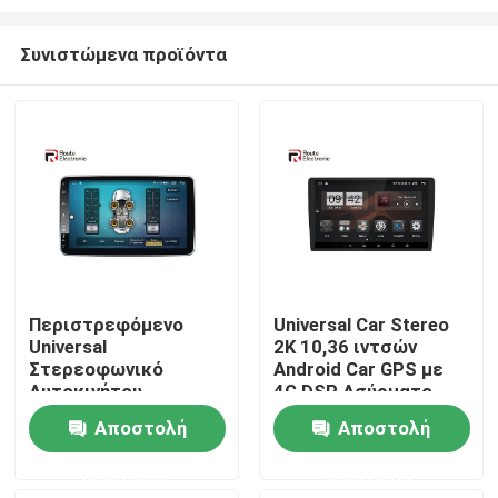
Συνιστώμενα προϊόντα
Περιστρεφόμενο
Universal Car Stereo
Universal
2K 10,36 ιντσών
Αρχική Σελίδα
Στερεοφωνικό
Android Car GPS με
Αυτοκινήτου,
4G DSP Ασύρματο
Ραδιόφωνο διπλού
Carplay Car
Προϊόντα
Αποστολή
Αποστολή
Din 10,1 ιντσών με
Multimedia
κάμερα πανοράματος
ερώτησης
ερώτησης
360
Σχετικά με εμάς