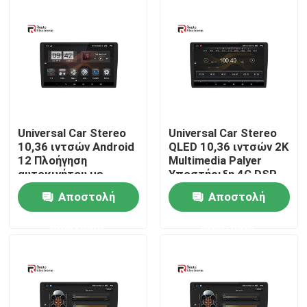
Γύρος εργοστασίων
Ποιοτικός έλεγχος
επαφή
Universal Car Stereo
Universal Car Stereo
10,36 ιντσών Android
QLED 10,36 ιντσών 2K
12 Πλοήγηση
Multimedia Palyer
Νέα
αυτοκινήτου με
Υποστήριξη 4G DSP
μαύρη οθόνη 2 k 4G
Ενσωματωμένο
Αποστολή
Αποστολή
DSP
σύστημα προβολής
Όλες οι περιπτώσεις
πουλιών 360
ερώτησης
ερώτησης
Ζητήστε ένα απόσπασμα
Στερεοφωνικό ραδιόφωνο αυτοκινήτου Android