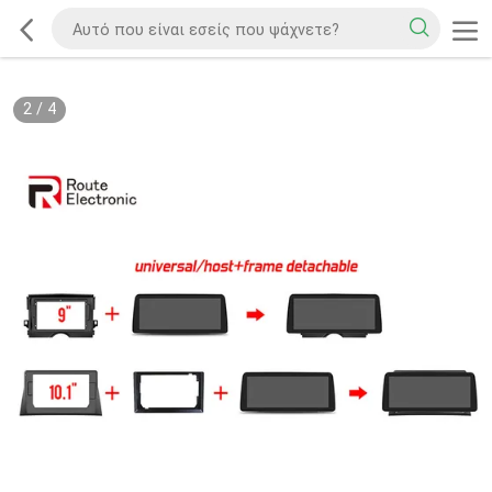
2
/
4