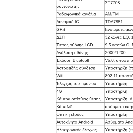
ΣΤ7708
συντονιστής
Ραδιοφωνικά κανάλια
AM/FM
Δυναμικό IC
TDA7851
GPS
Ενσωματωμένο (
ΔΣΠ
32 ζώνες EQ, 
Τύπος οθόνης LCD
9.5 ιντσών Q
Ανάλυση οθόνης
2000*1200
Έκδοση Bluetooth
V5.0, υποστήρ
Αστροειδής σύνδεση
Υποστήριξη (π
Wifi
802.11 υποστή
Έλεγχος του τιμονιού
Υποστήριξη
4G
Υποστήριξη
Κάμερα οπίσθιας θέσης
Υποστήριξη, 
Κάρπλεϊ
ασύρματο carp
Οπτική έξοδος
Υποστήριξη
Αυτοκίνητο Android
Ασύρματο Andr
Ηλεκτρονικός έλεγχος
Υποστήριξη (π