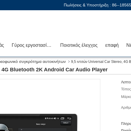
Πωλήσεις & Υποστήριξη :
86--1856
άς
Γύρος εργοστασίων
Ποιοτικός έλεγχος
επαφή
Ν
ρεοφωνικό συγκρότημα αυτοκινήτων
9,5 ιντσών Universal Car Stereo, 4G 
, 4G Bluetooth 2K Android Car Audio Player
Λεπτο
Τόπος
Μάρκα
Αριθμ
Πληρω
Ποσό