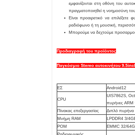
εμφανίζονται στη οθόνη του αυτο
πραγματοποιηθεί η νοημοσύνη του
Είναι προαιρετικό να επιλέξετε 
ραδιόφωνο ή τη μουσική, περισσό
Μπορούμε να δεχτούμε προσαρμοσμ
Προδιαγραφή του προϊόντος
Παγκόσμιο Stereo αυτοκινήτου 9.5inc
ΕΣ
Android12
UIS7862S, Oct
CPU
πυρήνες ARM 
Πίνακας επεξεργασίας
Διπλό πυρήνα
Μνήμη RAM
LPDDR4 3/4GB
ΡΟΜ
EMMC 32/64GB
Ραδιοφωνικός