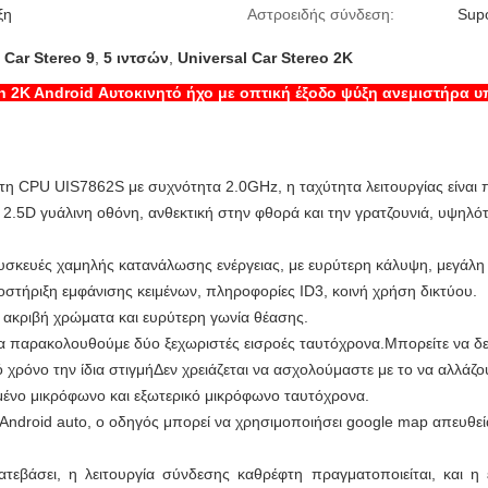
ξη
Αστροειδής σύνδεση:
Supo
 Car Stereo 9
,
5 ιντσών
,
Universal Car Stereo 2K
h 2K Android Αυτοκινητό ήχο με οπτική έξοδο ψύξη ανεμιστήρα υ
η CPU UIS7862S με συχνότητα 2.0GHz, η ταχύτητα λειτουργίας είναι 
.5D γυάλινη οθόνη, ανθεκτική στην φθορά και την γρατζουνιά, υψηλό
 συσκευές χαμηλής κατανάλωσης ενέργειας, με ευρύτερη κάλυψη, μεγά
οστήριξη εμφάνισης κειμένων, πληροφορίες ID3, κοινή χρήση δικτύου.
ακριβή χρώματα και ευρύτερη γωνία θέασης.
να παρακολουθούμε δύο ξεχωριστές εισροές ταυτόχρονα.Μπορείτε να δε
 χρόνο την ίδια στιγμήΔεν χρειάζεται να ασχολούμαστε με το να αλλάζ
ένο μικρόφωνο και εξωτερικό μικρόφωνο ταυτόχρονα.
 Android auto, ο οδηγός μπορεί να χρησιμοποιήσει google map απευθε
εβάσει, η λειτουργία σύνδεσης καθρέφτη πραγματοποιείται, και η 