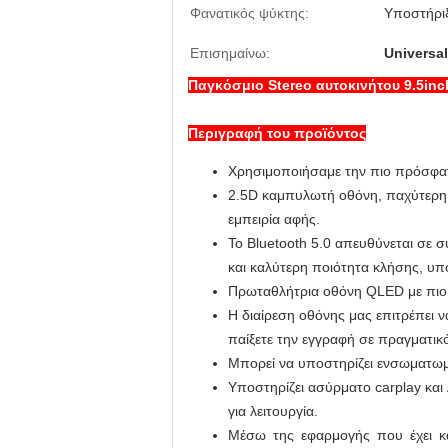
Φανατικός ψύκτης:
Υποστήρι
Επισημαίνω:
Universal
Παγκόσμιο Stereo αυτοκινήτου 9.5inc
Περιγραφή του προϊόντος
Χρησιμοποιήσαμε την πιο πρόσφατ
2.5D καμπυλωτή οθόνη, παχύτερη 2
εμπειρία αφής.
Το Bluetooth 5.0 απευθύνεται σε
και καλύτερη ποιότητα κλήσης, υπ
Πρωταθλήτρια οθόνη QLED με πιο 
Η διαίρεση οθόνης μας επιτρέπει 
παίξετε την εγγραφή σε πραγματικό
Μπορεί να υποστηρίζει ενσωματωμ
Υποστηρίζει ασύρματο carplay και
για λειτουργία.
Μέσω της εφαρμογής που έχει κατ