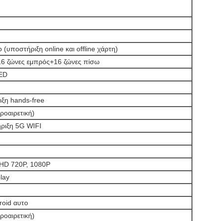
υποστήριξη online και offline χάρτη)
16 ζώνες εμπρός+16 ζώνες πίσω
LED
ιξη hands-free
ροαιρετική)
ριξη 5G WIFI
AHD 720P, 1080P
lay
oid αυτο
ροαιρετική)