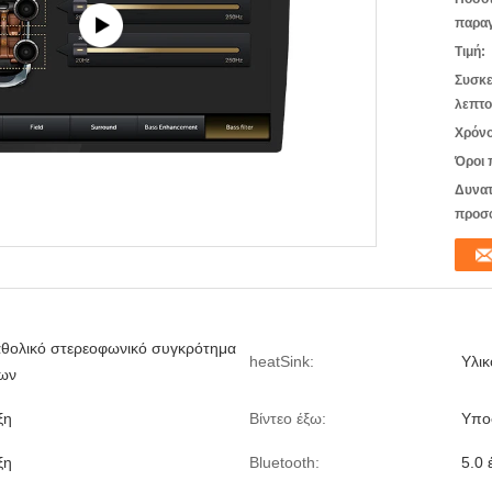
παραγ
Τιμή:
Συσκε
λεπτο
Χρόνο
Όροι 
Δυνατ
προσ
αθολικό στερεοφωνικό συγκρότημα
heatSink:
Υλι
των
ξη
Βίντεο έξω:
Υπο
ξη
Bluetooth:
5.0 