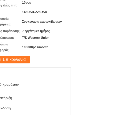
10pcs
γελίας min:
145USD-225USD
υασία
Συσκευασία χαρτοκιβωτίων
μέρειες:
ς παράδοσης:
7 εργάσιμες ημέρες
πληρωμής:
T/T, Western Union
ότητα
100000pcs/month
φοράς:
Επικοινωνία
κό κραμάτων
στήριξη
έκδοση