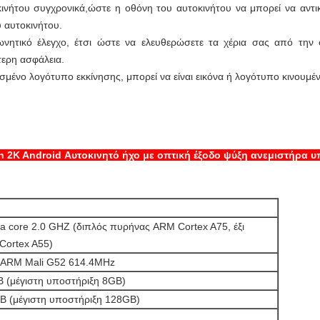
κινήτου συγχρονικά,ώστε η οθόνη του αυτοκινήτου να μπορεί να αντι
 αυτοκινήτου.
φωνητικό έλεγχο, έτσι ώστε να ελευθερώσετε τα χέρια σας από την 
τερη ασφάλεια.
ένο λογότυπο εκκίνησης, μπορεί να είναι εικόνα ή λογότυπο κινουμέ
h 2K Android Αυτοκινητό ήχο με οπτική έξοδο ψύξη ανεμιστήρα υ
a core 2.0 GHZ (διπλός πυρήνας ARM Cortex A75, έξι
Cortex A55)
 ARM Mali G52 614.4MHz
 (μέγιστη υποστήριξη 8GB)
 (μέγιστη υποστήριξη 128GB)