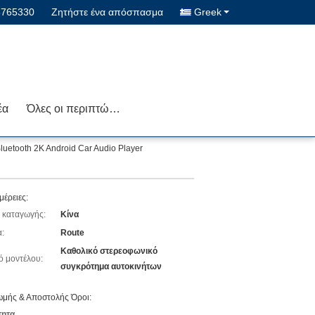
5765330
Ζητήστε ένα απόσπασμα
Greek
έα
Όλες οι περιπτώσεις
Bluetooth 2K Android Car Audio Player
μέρειες:
 καταγωγής:
Κίνα
:
Route
Καθολικό στερεοφωνικό
ό μοντέλου:
συγκρότημα αυτοκινήτων
μής & Αποστολής Όροι:
τητα