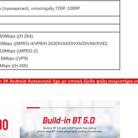
(προαιρετικό), υποστήριξη 720P, 1080P
50Mbps ((H.264)
40Mbps ((MPEG-4/VP8/H.263DIVX4/DIVX5/DIVX6/XVID)
10Mbps ((MPEG-2)
.6Mbps ((VP9)
Mbps ((H.265)
h 2K Android Αυτοκινητό ήχο με οπτική έξοδο ψύξη ανεμιστήρα υ