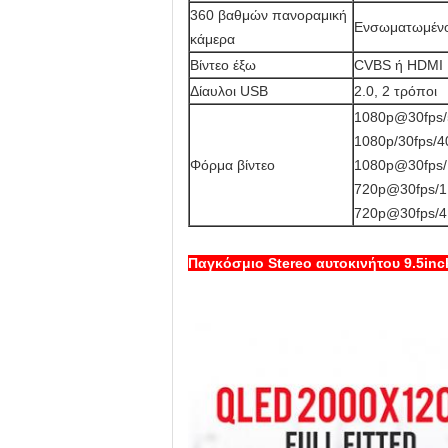
360 βαθμών πανοραμική
Ενσωματωμένο 
κάμερα
Βίντεο έξω
CVBS ή HDMI
Δίαυλοι USB
2.0, 2 τρόποι
1080p@30fps/
1080p/30fps/
Φόρμα βίντεο
1080p@30fps/
720p@30fps/1
720p@30fps/4
Παγκόσμιο Stereo αυτοκινήτου 9.5inc