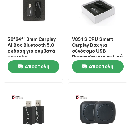
Γύρος εργοστασίων
Ποιοτικός έλεγχος
50*24*13mm Carplay
V851S CPU Smart
AI Box Bluetooth 5.0
Carplay Box για
έκδοση για συμβατά
σύνδεσμο USB
επαφή
μοντέλα
Προηγμένη και φιλική
αυτοκινήτων
προς το χρήστη
Αποστολή
Αποστολή
εγκατάσταση
Νέα
ερώτησης
ερώτησης
Όλες οι περιπτώσεις
Ζητήστε ένα απόσπασμα
Στερεοφωνικό ραδιόφωνο αυτοκινήτου Android