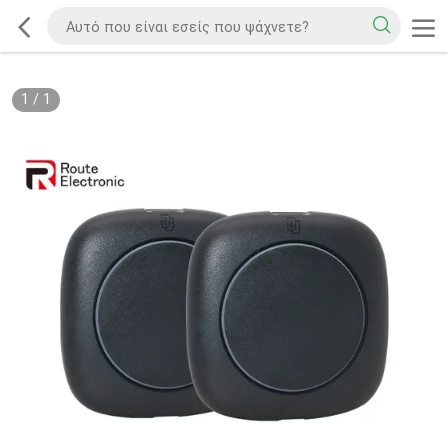
1
/
1