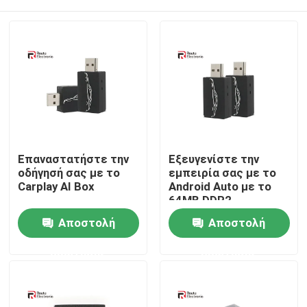
Επαναστατήστε την
Εξευγενίστε την
οδήγησή σας με το
εμπειρία σας με το
Carplay AI Box
Android Auto με το
64MB DDR2
ενσωματωμένο
Αρχική Σελίδα
Αποστολή
Αποστολή
Smart Carplay Box
ερώτησης
ερώτησης
Προϊόντα
Σχετικά με εμάς