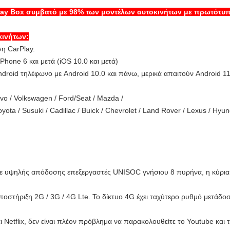
rplay Box συμβατό με 98% των μοντέλων αυτοκινήτων με πρωτότυ
κινήτων:
η CarPlay.
iPhone 6 και μετά (iOS 10.0 και μετά)
ndroid τηλέφωνο με Android 10.0 και πάνω, μερικά απαιτούν Android 11
lvo / Volkswagen / Ford/Seat / Mazda /
yota / Susuki / Cadillac / Buick / Chevrolet / Land Rover / Lexus / Hyun
 με υψηλής απόδοσης επεξεργαστές UNISOC γνήσιου 8 πυρήνα, η κύρια 
οστήριξη 2G / 3G / 4G Lte. Το δίκτυο 4G έχει ταχύτερο ρυθμό μετάδο
etflix, δεν είναι πλέον πρόβλημα να παρακολουθείτε το Youtube και τ