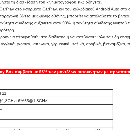
εκινήστε τη διασκέδαση του κινηματογράφου ενώ οδηγείτε.
 CarPlay στο ασύρματο CarPlay, και του καλωδιακού Android Auto στο 
ναπαραγωγή βίντεο μειωμένης οθόνης, μπορείτε να απολαύσετε το βίντεο 
ταχύτητα σύνδεσης αυξάνεται κατά 90%, η ταχύτητα σύνδεσης κινητού 
ικρότερη.
μπορούν να περιηγηθούν στο διαδίκτυο ή να κατεβάσουν όλα τα είδη εφ
γλικά, ρωσικά, ιαπωνικά, γερμανικά, ιταλικά, αραβικά, βιετναμέζικα, 
rplay Box συμβατό με 98% των μοντέλων αυτοκινήτων με πρωτότυ
d 11
@1,8GHz+6*A55@1,8GHz
C