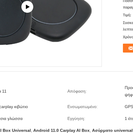
Ποσό
παραγ
Τιμή:
Συσκε
λεπτο
Χρόνο
Προσ
 11
Απόφαση:
ψήφ
carplay κιβώτιο
Ενσωματωμένο:
GP
σια γλώσσα
Εγγύηση:
1 έτ
I Box Universal
,
Android 11.0 Carplay AI Box
,
Ασύρματο universal