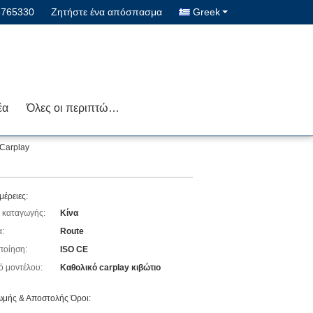
5765330
Ζητήστε ένα απόσπασμα
Greek
έα
Όλες οι περιπτώσεις
 Carplay
μέρειες:
 καταγωγής:
Κίνα
:
Route
ποίηση:
ISO CE
ό μοντέλου:
Καθολικό carplay κιβώτιο
μής & Αποστολής Όροι: