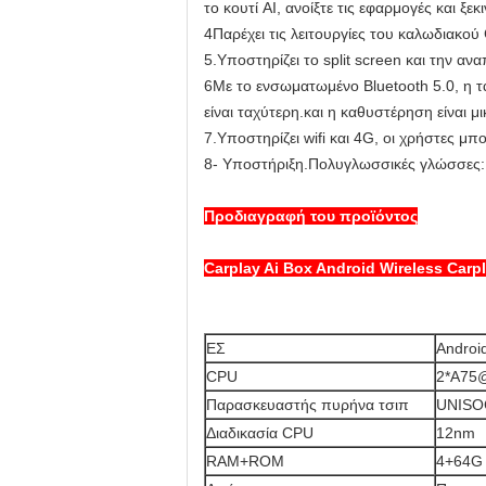
το κουτί AI, ανοίξτε τις εφαρμογές και ξ
4Παρέχει τις λειτουργίες του καλωδιακού
5.
Υποστηρίζει το split screen και την α
6Με το ενσωματωμένο Bluetooth 5.0, η 
είναι ταχύτερη.και η καθυστέρηση είναι μ
7.
Υποστηρίζει wifi και 4G, οι χρήστες 
8- Υποστήριξη.
Πολυγλωσσικές γλώσσες: αγ
Προδιαγραφή του προϊόντος
Carplay Ai Box Android Wireless Ca
ΕΣ
Androi
CPU
2*A75
Παρασκευαστής πυρήνα τσιπ
UNISO
Διαδικασία CPU
12nm
RAM+ROM
4+64G