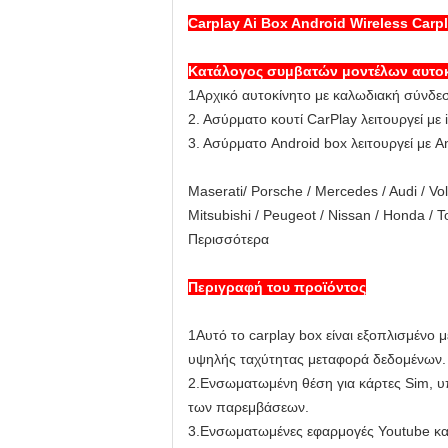
Carplay Ai Box Android Wireless Ca
Κατάλογος συμβατών μοντέλων αυτο
1Αρχικό αυτοκίνητο με καλωδιακή σύνδεσ
2. Ασύρματο κουτί CarPlay λειτουργεί με 
3. Ασύρματο Android box λειτουργεί με A
Maserati/ Porsche / Mercedes / Audi / Vo
Mitsubishi / Peugeot / Nissan / Honda / To
Περισσότερα
Περιγραφή του προϊόντος
1Αυτό το carplay box είναι εξοπλισμένο
υψηλής ταχύτητας μεταφορά δεδομένων.
2.
Ενσωματωμένη θέση για κάρτες Sim, υπ
των παρεμβάσεων.
3.
Ενσωματωμένες εφαρμογές Youtube και N