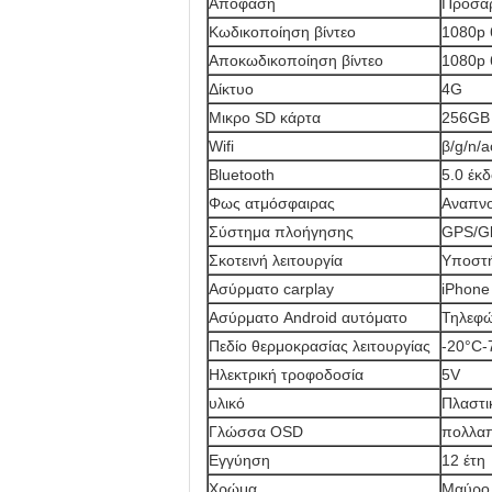
Απόφαση
Προσαρ
Κωδικοποίηση βίντεο
1080p 
Αποκωδικοποίηση βίντεο
1080p 
Δίκτυο
4G
Μικρο SD κάρτα
256GB
Wifi
β/g/n/a
Bluetooth
5.0 έκ
Φως ατμόσφαιρας
Αναπν
Σύστημα πλοήγησης
GPS/Gl
Σκοτεινή λειτουργία
Υποστή
Ασύρματο carplay
iPhone 
Ασύρματο Android αυτόματο
Τηλεφώ
Πεδίο θερμοκρασίας λειτουργίας
-20°C-
Ηλεκτρική τροφοδοσία
5V
υλικό
Πλαστι
Γλώσσα OSD
πολλα
Εγγύηση
12 έτη
Χρώμα
Μαύρο