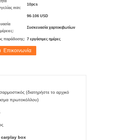
τητα
10pcs
γελίας min:
96-106 USD
υασία
Συσκευασία χαρτοκιβωτίων
μέρειες:
ς παράδοσης:
7 εργάσιμες ημέρες
Επικοινωνία
αρμοστικός (διατηρήστε το αρχικό
ισμα πρωτοκόλλου)
S
ος
 carplay box