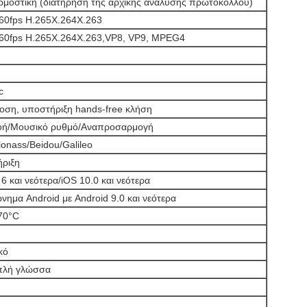
μοστική (διατήρηση της αρχικής ανάλυσης πρωτοκόλλου)
60fps H.265Χ.264Χ.263
60fps H.265Χ.264Χ.263,VP8, VP9, MPEG4
c
δοση, υποστήριξη hands-free κλήση
οή/Μουσικό ρυθμό/Αναπροσαρμογή
onass/Beidou/Galileo
ριξη
6 και νεότερα/iOS 10.0 και νεότερα
νημα Android με Android 9.0 και νεότερα
70°C
κό
πλή γλώσσα