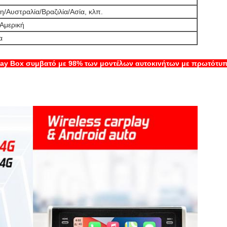
/Αυστραλία/Βραζιλία/Ασία, κλπ.
 Αμερική
α
rplay Box συμβατό με 98% των μοντέλων αυτοκινήτων με πρωτότυ