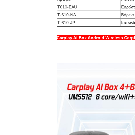
T610-EAU
Ευρώπη
Τ-610-ΝΑ
Βόρεια
Τ-610-JP
Ιαπωνί
Carplay Ai Box Android Wireless Ca