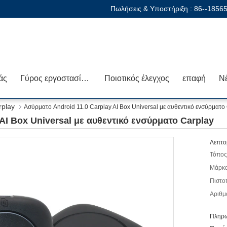
Πωλήσεις & Υποστήριξη :
86--1856
άς
Γύρος εργοστασίων
Ποιοτικός έλεγχος
επαφή
Ν
rplay
Ασύρματο Android 11.0 Carplay AI Box Universal με αυθεντικό ενσύρματο
AI Box Universal με αυθεντικό ενσύρματο Carplay
Λεπτο
Τόπος
Μάρκα
Πιστο
Αριθμ
Πληρω