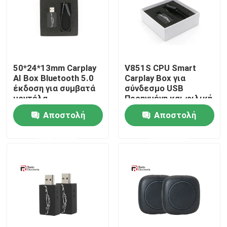
Γύρος εργοστασίων
Ποιοτικός έλεγχος
50*24*13mm Carplay
V851S CPU Smart
AI Box Bluetooth 5.0
Carplay Box για
έκδοση για συμβατά
σύνδεσμο USB
επαφή
μοντέλα
Προηγμένη και φιλική
αυτοκινήτων
προς το χρήστη
Αποστολή
Αποστολή
εγκατάσταση
Νέα
ερώτησης
ερώτησης
Όλες οι περιπτώσεις
Ζητήστε ένα απόσπασμα
Στερεοφωνικό ραδιόφωνο αυτοκινήτου Android