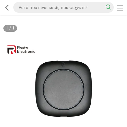
1
/
1