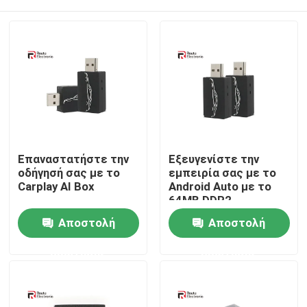
Επαναστατήστε την
Εξευγενίστε την
οδήγησή σας με το
εμπειρία σας με το
Carplay AI Box
Android Auto με το
64MB DDR2
ενσωματωμένο
Αρχική Σελίδα
Αποστολή
Αποστολή
Smart Carplay Box
ερώτησης
ερώτησης
Προϊόντα
Σχετικά με εμάς