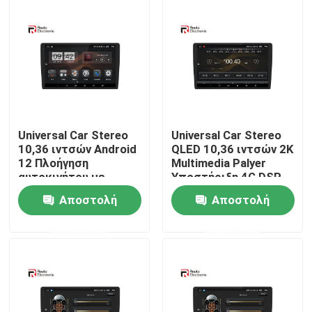
Γύρος εργοστασίων
Ποιοτικός έλεγχος
επαφή
Universal Car Stereo
Universal Car Stereo
10,36 ιντσών Android
QLED 10,36 ιντσών 2K
12 Πλοήγηση
Multimedia Palyer
Νέα
αυτοκινήτου με
Υποστήριξη 4G DSP
μαύρη οθόνη 2 k 4G
Ενσωματωμένο
Αποστολή
Αποστολή
DSP
σύστημα προβολής
Όλες οι περιπτώσεις
πουλιών 360
ερώτησης
ερώτησης
Ζητήστε ένα απόσπασμα
Στερεοφωνικό ραδιόφωνο αυτοκινήτου Android