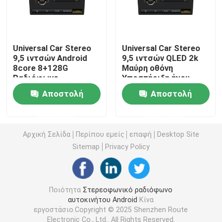
Στερεοφωνικό συγκρότημα αυτοκινήτων της Mazda
Universal Car Stereo
Universal Car Stereo
Καθολικό στερεοφωνικό συγκρότημα αυτοκινήτων
9,5 ιντσών Android
9,5 ιντσών QLED 2k
8core 8+128G
Μαύρη οθόνη
Ραδιόφωνο
Υποστήριξη ήχου
αυτοκινήτου με Wifi
αυτοκινήτου
Ραδιόφωνο αυτοκινήτου cOem
Αποστολή
Αποστολή
Bluetooth 4G DSP
Ενσωματωμένη
Ασύρματο Carplay
πανοραμική κάμερα
ερώτησης
ερώτησης
360
Κιβώτιο AI Carplay
Αρχική Σελίδα
Περίπου εμείς
επαφή
Desktop Site
Sitemap
Privacy Policy
τηλεοπτική διεπαφή αυτοκινήτων
Έκκεντρο DVR εξόρμησης αυτοκινήτων
Ποιότητα
Στερεοφωνικό ραδιόφωνο
αυτοκινήτου Android
Κίνα
εργοστάσιο.Copyright © 2025 Shenzhen Route
360 Πανοραμική κάμερα αυτοκινήτου
Electronic Co., Ltd.. All Rights Reserved.