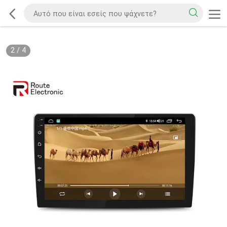
2
/
4