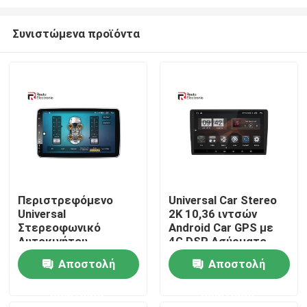
Συνιστώμενα προϊόντα
Περιστρεφόμενο
Universal Car Stereo
Universal
2K 10,36 ιντσών
Αρχική Σελίδα
Στερεοφωνικό
Android Car GPS με
Αυτοκινήτου,
4G DSP Ασύρματο
Ραδιόφωνο διπλού
Carplay Car
Προϊόντα
Αποστολή
Αποστολή
Din 10,1 ιντσών με
Multimedia
κάμερα πανοράματος
ερώτησης
ερώτησης
360
Σχετικά με εμάς