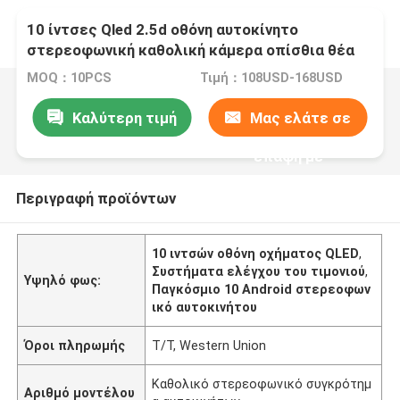
10 ίντσες Qled 2.5d οθόνη αυτοκίνητο
στερεοφωνική καθολική κάμερα οπίσθια θέα
MOQ：10PCS
Τιμή：108USD-168USD
Καλύτερη τιμή
Μας ελάτε σε
επαφή με
Περιγραφή προϊόντων
10 ιντσών οθόνη οχήματος QLED
,
Συστήματα ελέγχου του τιμονιού
,
Υψηλό φως:
Παγκόσμιο 10 Android στερεοφων
ικό αυτοκινήτου
Όροι πληρωμής
T/T, Western Union
Καθολικό στερεοφωνικό συγκρότημ
Αριθμό μοντέλου