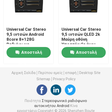
Στερεοφωνικό συγκρότημα αυτοκινήτων της Mazda
Καθολικό στερεοφωνικό συγκρότημα αυτοκινήτων
Universal Car Stereo
Universal Car Stereo
9,5 ιντσών Android
9,5 ιντσών QLED 2k
8core 8+128G
Μαύρη οθόνη
Ραδιόφωνο
Υποστήριξη ήχου
Ραδιόφωνο αυτοκινήτου cOem
αυτοκινήτου με Wifi
αυτοκινήτου
Αποστολή
Αποστολή
Bluetooth 4G DSP
Ενσωματωμένη
Ασύρματο Carplay
πανοραμική κάμερα
Κιβώτιο AI Carplay
ερώτησης
ερώτησης
360
Αρχική Σελίδα
Περίπου εμείς
επαφή
Desktop Site
τηλεοπτική διεπαφή αυτοκινήτων
Sitemap
Privacy Policy
Έκκεντρο DVR εξόρμησης αυτοκινήτων
Ποιότητα
Στερεοφωνικό ραδιόφωνο
αυτοκινήτου Android
Κίνα
360 Πανοραμική κάμερα αυτοκινήτου
εργοστάσιο.Copyright © 2026 Shenzhen Route