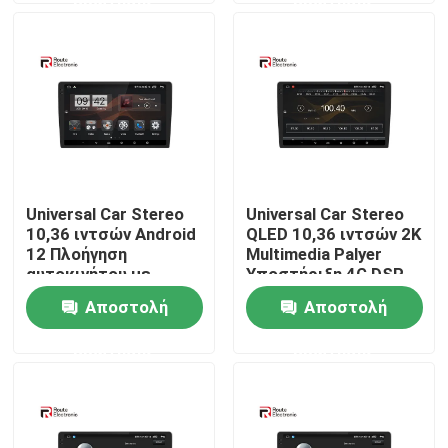
360
Γύρος εργοστασίων
Ποιοτικός έλεγχος
επαφή
Universal Car Stereo
Universal Car Stereo
10,36 ιντσών Android
QLED 10,36 ιντσών 2K
Νέα
12 Πλοήγηση
Multimedia Palyer
αυτοκινήτου με
Υποστήριξη 4G DSP
μαύρη οθόνη 2 k 4G
Ενσωματωμένο
Αποστολή
Αποστολή
Όλες οι περιπτώσεις
DSP
σύστημα προβολής
πουλιών 360
ερώτησης
ερώτησης
Ζητήστε ένα απόσπασμα
Στερεοφωνικό ραδιόφωνο αυτοκινήτου Android