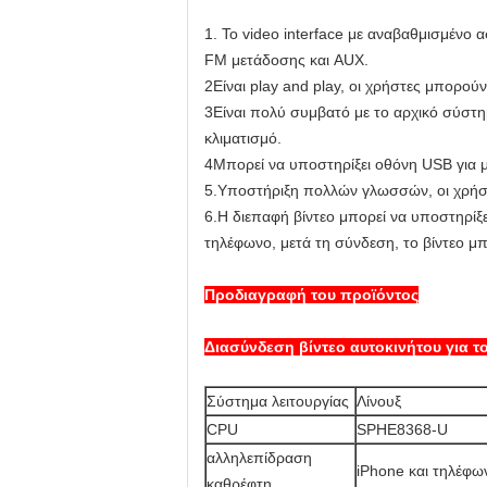
1. Το video interface με αναβαθμισμένο 
FM μετάδοσης και AUX.
2Είναι play and play, οι χρήστες μπορο
3Είναι πολύ συμβατό με το αρχικό σύστημα
κλιματισμό.
4Μπορεί να υποστηρίξει οθόνη USB για μο
5.Υποστήριξη πολλών γλωσσών, οι χρήσ
6.Η διεπαφή βίντεο μπορεί να υποστηρίξε
τηλέφωνο, μετά τη σύνδεση, το βίντεο μπ
Προδιαγραφή του προϊόντος
Διασύνδεση βίντεο αυτοκινήτου για τ
Σύστημα λειτουργίας
Λίνουξ
CPU
SPHE8368-U
αλληλεπίδραση
iPhone και τηλέφω
καθρέφτη