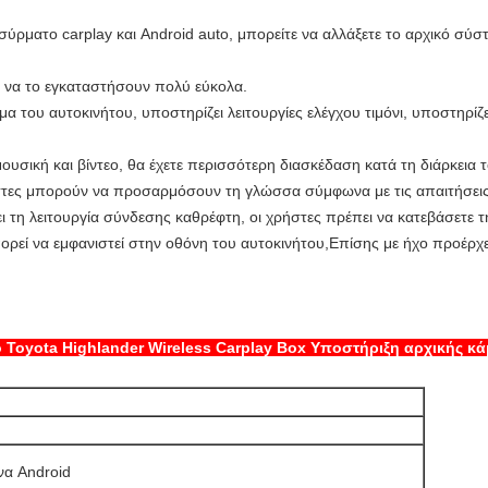
ασύρματο carplay και Android auto, μπορείτε να αλλάξετε το αρχικό σύσ
ύν να το εγκαταστήσουν πολύ εύκολα.
 του αυτοκινήτου, υποστηρίζει λειτουργίες ελέγχου τιμόνι, υποστηρίζει
υσική και βίντεο, θα έχετε περισσότερη διασκέδαση κατά τη διάρκεια τ
τες μπορούν να προσαρμόσουν τη γλώσσα σύμφωνα με τις απαιτήσεις
ι τη λειτουργία σύνδεσης καθρέφτη, οι χρήστες πρέπει να κατεβάσετε τ
ορεί να εμφανιστεί στην οθόνη του αυτοκινήτου,Επίσης με ήχο προέρχε
ο Toyota Highlander Wireless Carplay Box Υποστήριξη αρχικής κά
να Android