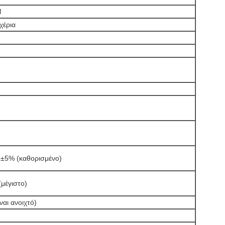
M
χέρια
5±5% (καθορισμένο)
(μέγιστο)
ναι ανοιχτό)