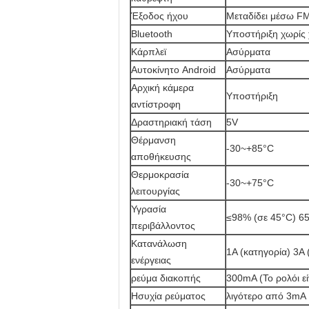
Έξοδος ήχου
Μεταδίδει μέσω F
Bluetooth
Υποστήριξη χωρίς 
Κάρπλεϊ
Ασύρματα
Αυτοκίνητο Android
Ασύρματα
Αρχική κάμερα
Υποστήριξη
αντίστροφη
Δραστηριακή τάση
5V
Θέρμανση
-30~+85°C
αποθήκευσης
Θερμοκρασία
-30~+75°C
λειτουργίας
Υγρασία
≤98% (σε 45°C) 6
περιβάλλοντος
Κατανάλωση
1A (κατηγορία) 3A 
ενέργειας
ρεύμα διακοπής
300mA (Το ρολόι εί
Ησυχία ρεύματος
λιγότερο από 3mA