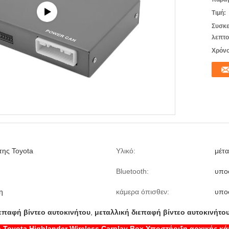
Τιμή:
Συσκε
λεπτο
Χρόνο
της Toyota
Υλικό:
μέτ
Bluetooth:
υπο
η
κάμερα όπισθεν:
υπο
ιεπαφή βίντεο αυτοκινήτου
,
μεταλλική διεπαφή βίντεο αυτοκινήτο
ο Toyota Highlander Wireless Carplay Box Υποστήριξη αρχικής κά