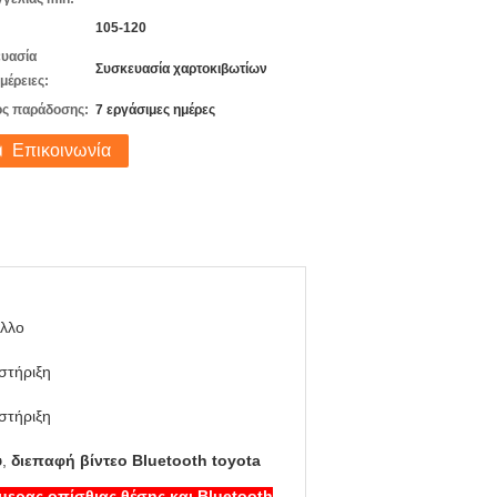
105-120
υασία
Συσκευασία χαρτοκιβωτίων
μέρειες:
ς παράδοσης:
7 εργάσιμες ημέρες
Επικοινωνία
αλλο
στήριξη
στήριξη
υ
,
διεπαφή βίντεο Bluetooth toyota
μερας οπίσθιας θέσης και Bluetooth