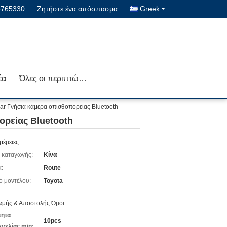
5765330
Ζητήστε ένα απόσπασμα
Greek
έα
Όλες οι περιπτώσεις
Car Γνήσια κάμερα οπισθοπορείας Bluetooth
ορείας Bluetooth
μέρειες:
 καταγωγής:
Κίνα
:
Route
ό μοντέλου:
Toyota
μής & Αποστολής Όροι:
τητα
10pcs
γελίας min: