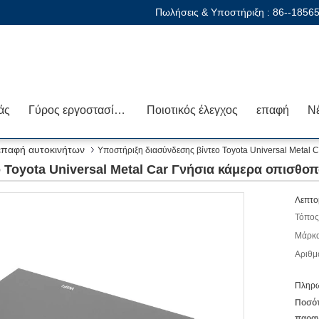
Πωλήσεις & Υποστήριξη :
86--1856
άς
Γύρος εργοστασίων
Ποιοτικός έλεγχος
επαφή
Ν
ιεπαφή αυτοκινήτων
Υποστήριξη διασύνδεσης βίντεο Toyota Universal Metal 
 Toyota Universal Metal Car Γνήσια κάμερα οπισθοπ
Λεπτο
Τόπος
Μάρκα
Αριθμ
Πληρω
Ποσό
παραγ