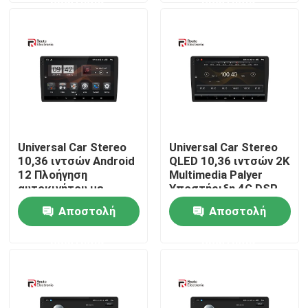
360
Γύρος εργοστασίων
Ποιοτικός έλεγχος
επαφή
Universal Car Stereo
Universal Car Stereo
10,36 ιντσών Android
QLED 10,36 ιντσών 2K
Νέα
12 Πλοήγηση
Multimedia Palyer
αυτοκινήτου με
Υποστήριξη 4G DSP
μαύρη οθόνη 2 k 4G
Ενσωματωμένο
Αποστολή
Αποστολή
Όλες οι περιπτώσεις
DSP
σύστημα προβολής
πουλιών 360
ερώτησης
ερώτησης
Ζητήστε ένα απόσπασμα
Στερεοφωνικό ραδιόφωνο αυτοκινήτου Android