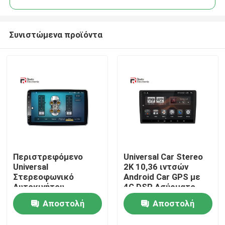
Συνιστώμενα προϊόντα
Περιστρεφόμενο
Universal Car Stereo
Αρχική Σελίδα
Universal
2K 10,36 ιντσών
Στερεοφωνικό
Android Car GPS με
Αυτοκινήτου,
4G DSP Ασύρματο
Προϊόντα
Ραδιόφωνο διπλού
Carplay Car
Αποστολή
Αποστολή
Din 10,1 ιντσών με
Multimedia
κάμερα πανοράματος
Σχετικά με εμάς
ερώτησης
ερώτησης