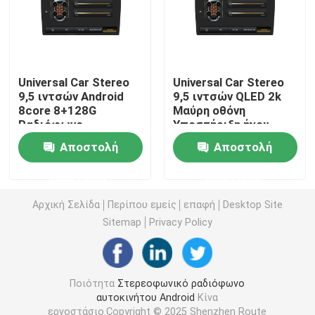
Στερεοφωνικό συγκρότημα αυτοκινήτων της Mazda
Καθολικό στερεοφωνικό συγκρότημα αυτοκινήτων
Universal Car Stereo
Universal Car Stereo
9,5 ιντσών Android
9,5 ιντσών QLED 2k
8core 8+128G
Μαύρη οθόνη
Ραδιόφωνο
Υποστήριξη ήχου
Ραδιόφωνο αυτοκινήτου cOem
αυτοκινήτου με Wifi
αυτοκινήτου
Αποστολή
Αποστολή
Bluetooth 4G DSP
Ενσωματωμένη
Ασύρματο Carplay
πανοραμική κάμερα
Κιβώτιο AI Carplay
ερώτησης
ερώτησης
360
Αρχική Σελίδα
Περίπου εμείς
επαφή
Desktop Site
τηλεοπτική διεπαφή αυτοκινήτων
Sitemap
Privacy Policy
Έκκεντρο DVR εξόρμησης αυτοκινήτων
Ποιότητα
Στερεοφωνικό ραδιόφωνο
αυτοκινήτου Android
Κίνα
360 Πανοραμική κάμερα αυτοκινήτου
εργοστάσιο.Copyright © 2025 Shenzhen Route