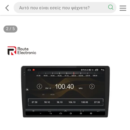
2
/
5