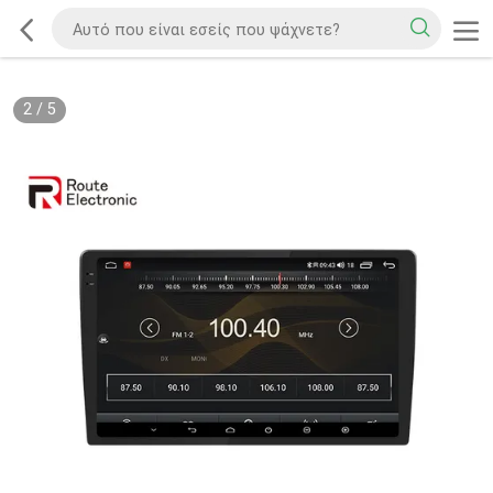
2
/
5