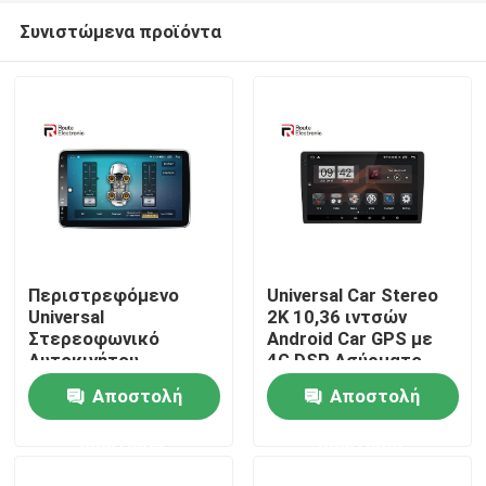
Συνιστώμενα προϊόντα
Περιστρεφόμενο
Universal Car Stereo
Universal
2K 10,36 ιντσών
Στερεοφωνικό
Android Car GPS με
Αρχική Σελίδα
Αυτοκινήτου,
4G DSP Ασύρματο
Ραδιόφωνο διπλού
Carplay Car
Αποστολή
Αποστολή
Din 10,1 ιντσών με
Multimedia
Προϊόντα
κάμερα πανοράματος
ερώτησης
ερώτησης
360
Σχετικά με εμάς