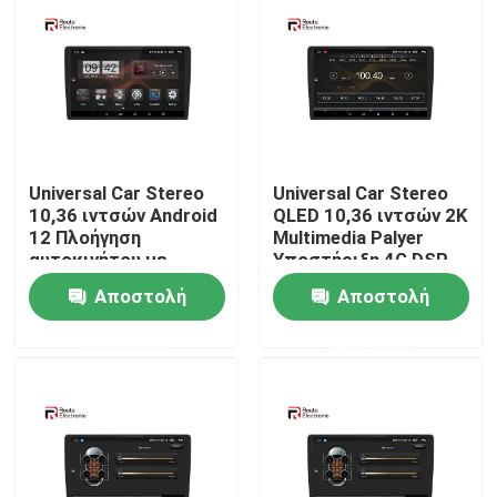
Γύρος εργοστασίων
Ποιοτικός έλεγχος
Universal Car Stereo
Universal Car Stereo
επαφή
10,36 ιντσών Android
QLED 10,36 ιντσών 2K
12 Πλοήγηση
Multimedia Palyer
αυτοκινήτου με
Υποστήριξη 4G DSP
Νέα
μαύρη οθόνη 2 k 4G
Ενσωματωμένο
Αποστολή
Αποστολή
DSP
σύστημα προβολής
πουλιών 360
ερώτησης
ερώτησης
Όλες οι περιπτώσεις
Ζητήστε ένα απόσπασμα
Στερεοφωνικό ραδιόφωνο αυτοκινήτου Android