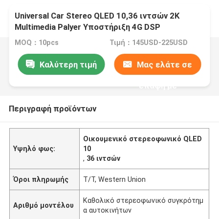
Universal Car Stereo QLED 10,36 ιντσών 2K
Multimedia Palyer Υποστήριξη 4G DSP
Ενσωματωμένο σύστημα προβολής πουλιών
MOQ：10pcs
Τιμή：145USD-225USD
360
Καλύτερη τιμή
Μας ελάτε σε
επαφή με
Περιγραφή προϊόντων
Οικουμενικό στερεοφωνικό QLED
Υψηλό φως:
10
,
36 ιντσών
Όροι πληρωμής
T/T, Western Union
Καθολικό στερεοφωνικό συγκρότημ
Αριθμό μοντέλου
α αυτοκινήτων