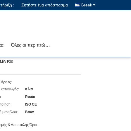
ήριξη :
Ζητήστε ένα απόσπασμα
Greek
έα
Όλες οι περιπτώσεις
 BMW F30
μέρειες:
 καταγωγής:
Κίνα
:
Route
ποίηση:
ISO CE
ό μοντέλου:
Bmw
μής & Αποστολής Όροι: