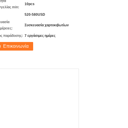
τητα
10pcs
γελίας min:
520-580USD
υασία
Συσκευασία χαρτοκιβωτίων
μέρειες:
ς παράδοσης:
7 εργάσιμες ημέρες
Επικοινωνία