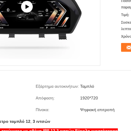
Ποσό
παραγ
Τιμή:
Συσκε
λεπτο
Χρόνο
Εξάρτημα αυτοκινήτων:
Ταμπλό
Απόφαση:
1920*720
Πίνακα:
Ψηφιακή επιτροπή
ετρο ταμπλό 12
,
3 ιντσών
ταχύμετρο με οθόνη IPS 12,3 ιντσών Εύκολη εγκατάσταση