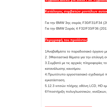
Κατάλογος συμβατών μοντέλων αυτο
Για την BMW 3ης σειράς F30/F31/F34 (
Για την BMW Σειράς 4 F32/F33/F36 (20
Περιγραφή του προϊόντος
1Αναβαθμίστε το παραδοσιακό όργανο μ
2. 3
Φανταστικά θέματα για την επιλογή σα
3.Συμβατό με τις αρχικές πληροφορίες το
κατανάλωσης καυσίμου.
4.Πρωτότυπο εργοστασιακό σχεδιασμό πίν
εγκατάσταση.
5.12.3 ιντσών πλήρης οθόνη LCD, HD εμ
6Υποστήριξη πολυγλωσσικών, κινέζικων,