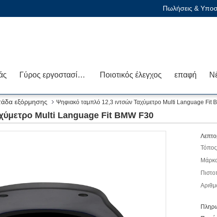
Πωλήσεις & Υποστ
άς
Γύρος εργοστασίων
Ποιοτικός έλεγχος
επαφή
Ν
τάδα εξόρμησης
Ψηφιακό ταμπλό 12,3 ιντσών Ταχύμετρο Multi Language Fit
χύμετρο Multi Language Fit BMW F30
Λεπτο
Τόπος
Μάρκα
Πιστο
Αριθμ
Πληρω