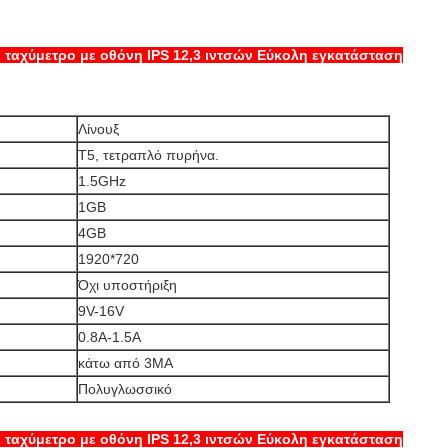
ταχύμετρο με οθόνη IPS 12,3 ιντσών Εύκολη εγκατάσταση
Λίνουξ
Τ5, τετραπλό πυρήνα.
1.5GHz
1GB
4GB
1920*720
Όχι υποστήριξη
9V-16V
0.8Α-1.5Α
κάτω από 3MA
Πολυγλωσσικό
ταχύμετρο με οθόνη IPS 12,3 ιντσών Εύκολη εγκατάσταση