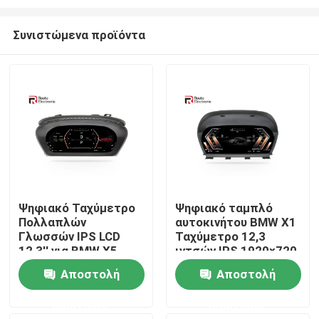
Συνιστώμενα προϊόντα
Ψηφιακό Ταχύμετρο
Ψηφιακό ταμπλό
Πολλαπλών
αυτοκινήτου BMW X1
Αρχική Σελίδα
Γλωσσών IPS LCD
Ταχύμετρο 12,3
12,3'' για BMW X5
ιντσών IPS 1920×720
ΣΥΝΔΕΣΤΕ και
Προϊόντα
Αποστολή
Αποστολή
ΠΑΙΞΤΕ
ερώτησης
ερώτησης
Σχετικά με εμάς