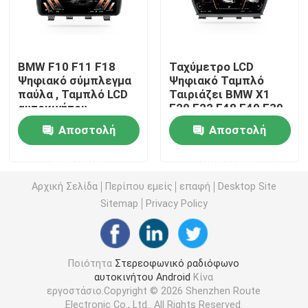
Στερεοφωνικό συγκρότημα αυτοκινήτων της Mazda
BMW F10 F11 F18
Ταχύμετρο LCD
Καθολικό στερεοφωνικό συγκρότημα αυτοκινήτων
Ψηφιακό σύμπλεγμα
Ψηφιακό Ταμπλό
παύλα , Ταμπλό LCD
Ταιριάζει BMW X1
αυτοκινήτου
F20 F22 F48 F49 F39
1920×720 IPS
Ραδιόφωνο αυτοκινήτου cOem
Αποστολή
Αποστολή
ερώτησης
ερώτησης
Κιβώτιο AI Carplay
Αρχική Σελίδα
Περίπου εμείς
επαφή
Desktop Site
Sitemap
Privacy Policy
τηλεοπτική διεπαφή αυτοκινήτων
Έκκεντρο DVR εξόρμησης αυτοκινήτων
Ποιότητα
Στερεοφωνικό ραδιόφωνο
αυτοκινήτου Android
Κίνα
εργοστάσιο.Copyright © 2026 Shenzhen Route
360 Πανοραμική κάμερα αυτοκινήτου
Electronic Co., Ltd.. All Rights Reserved.