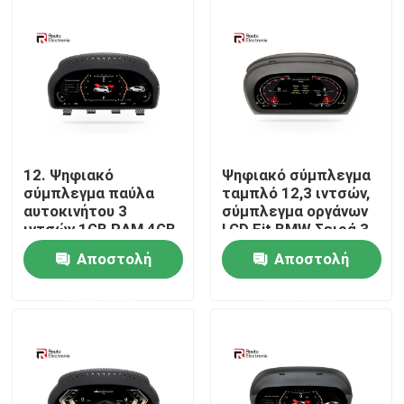
Γύρος εργοστασίων
Ποιοτικός έλεγχος
επαφή
12. Ψηφιακό
Ψηφιακό σύμπλεγμα
σύμπλεγμα παύλα
ταμπλό 12,3 ιντσών,
αυτοκινήτου 3
σύμπλεγμα οργάνων
Νέα
ιντσών 1GB RAM 4GB
LCD Fit BMW Σειρά 3
ROM Υποστήριξη
E90 E92 E93
Αποστολή
Αποστολή
πολλαπλών
Όλες οι περιπτώσεις
γλωσσών
ερώτησης
ερώτησης
Ζητήστε ένα απόσπασμα
Στερεοφωνικό ραδιόφωνο αυτοκινήτου Android