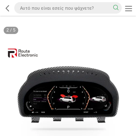
2
/
5