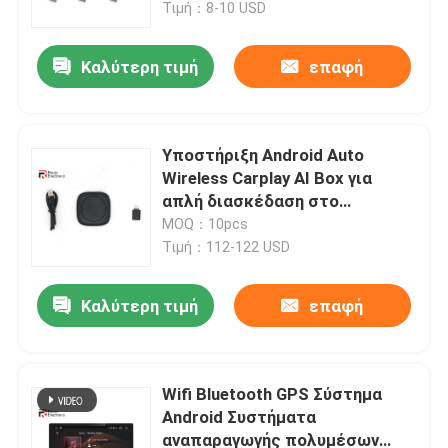
Τιμή：8-10 USD
Καλύτερη τιμή
επαφή
Υποστήριξη Android Auto
Wireless Carplay AI Box για
απλή διασκέδαση στο
αυτοκίνητο
MOQ：10pcs
Τιμή：112-122 USD
Καλύτερη τιμή
επαφή
Αρχική Σελίδα
Προϊόντα
Wifi Bluetooth GPS Σύστημα
Android Συστήματα
αναπαραγωγής πολυμέσων
Σχετικά με εμάς