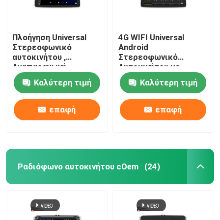
Πλοήγηση Universal
4G WIFI Universal
Στερεοφωνικό
Android
αυτοκινήτου ,
Στερεοφωνικό
Αναπαραγωγή
Αυτοκινήτου με
πολυμέσων με οθόνη
Πλήρης Εφαρμογή
Καλύτερη τιμή
Καλύτερη τιμή
αφής 1920 × 720 IPS
Οθόνης OBD2 DSP
CarPlay
επαφή
επαφή
Ραδιόφωνο αυτοκινήτου cOem
(24)