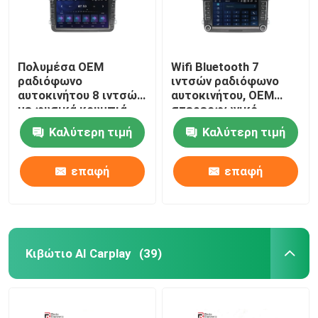
Πολυμέσα OEM
Wifi Bluetooth 7
ραδιόφωνο
ιντσών ραδιόφωνο
αυτοκινήτου 8 ιντσών
αυτοκινήτου, OEM
με φυσικά κουμπιά
στερεοφωνικό
Σύστημα πλοήγησης
αυτοκινήτου για
Καλύτερη τιμή
Καλύτερη τιμή
GPS
Volkswagen
επαφή
επαφή
Κιβώτιο AI Carplay
(39)