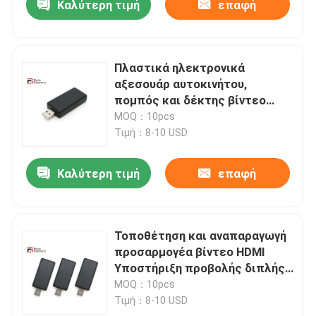
Καλύτερη τιμή
επαφή
Πλαστικά ηλεκτρονικά
αξεσουάρ αυτοκινήτου,
πομπός και δέκτης βίντεο
HDMI 1080P
MOQ：10pcs
Τιμή：8-10 USD
Καλύτερη τιμή
επαφή
Τοποθέτηση και αναπαραγωγή
προσαρμογέα βίντεο HDMI
Υποστήριξη προβολής διπλής
οθόνης
MOQ：10pcs
Τιμή：8-10 USD