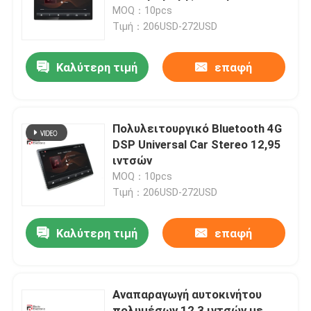
αυτοκινήτου 2.0 Ghz 8 πυρήνων
MOQ：10pcs
Τιμή：206USD-272USD
Γύρος εργοστασίων
Καλύτερη τιμή
επαφή
Ποιοτικός έλεγχος
επαφή
Πολυλειτουργικό Bluetooth 4G
DSP Universal Car Stereo 12,95
ιντσών
Νέα
MOQ：10pcs
Τιμή：206USD-272USD
Όλες οι περιπτώσεις
Καλύτερη τιμή
επαφή
Ζητήστε ένα απόσπασμα
Αναπαραγωγή αυτοκινήτου
Στερεοφωνικό ραδιόφωνο αυτοκινήτου Android
πολυμέσων 12,3 ιντσών με