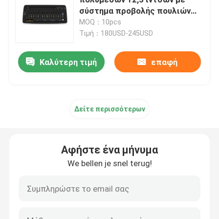
σύστημα προβολής πουλιών
360 1080P
MOQ：10pcs
Στερεοφωνικό συγκρότημα αυτοκινήτων της Mazda
Τιμή：180USD-245USD
Καθολικό στερεοφωνικό συγκρότημα αυτοκινήτων
Καλύτερη τιμή
επαφή
Ραδιόφωνο αυτοκινήτου cOem
Δείτε περισσότερων
Κιβώτιο AI Carplay
Αφήστε ένα μήνυμα
τηλεοπτική διεπαφή αυτοκινήτων
We bellen je snel terug!
Έκκεντρο DVR εξόρμησης αυτοκινήτων
360 Πανοραμική κάμερα αυτοκινήτου