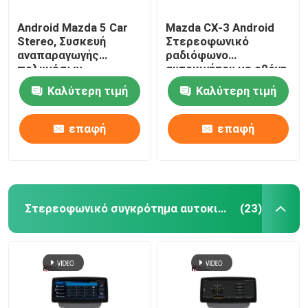
Android Mazda 5 Car
Mazda CX-3 Android
Stereo, Συσκευή
Στερεοφωνικό
αναπαραγωγής
ραδιόφωνο
πολυμέσων
αυτοκινήτου με οθόνη
αυτοκινήτου με 4G
IPS 10,25 ιντσών
Καλύτερη τιμή
Καλύτερη τιμή
DSP Joystick
Ασύρματο Carplay
επαφή
επαφή
Στερεοφωνικό συγκρότημα αυτοκινήτων της Mazda
(23)