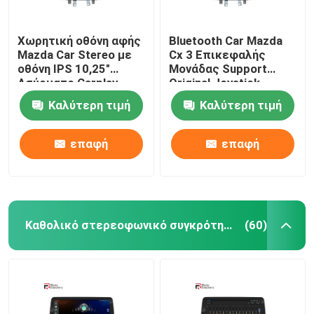
Χωρητική οθόνη αφής
Bluetooth Car Mazda
Mazda Car Stereo με
Cx 3 Επικεφαλής
οθόνη IPS 10,25"
Μονάδας Support
Ασύρματο Carplay
Original Joystick
Ασύρματο Carplay 4G
Καλύτερη τιμή
Καλύτερη τιμή
επαφή
επαφή
Καθολικό στερεοφωνικό συγκρότημα αυτοκινήτων
(60)