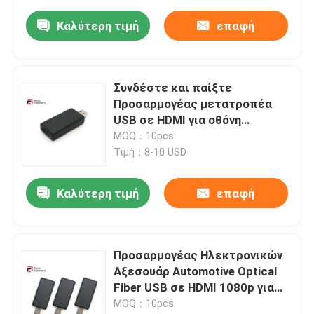
Καλύτερη τιμή
επαφή
Συνδέστε και παίξτε
Προσαρμογέας μετατροπέα
USB σε HDMI για οθόνη
προσκέφαλου αυτοκινήτου
MOQ：10pcs
Τιμή：8-10 USD
Καλύτερη τιμή
επαφή
Προσαρμογέας Ηλεκτρονικών
Αξεσουάρ Automotive Optical
Fiber USB σε HDMI 1080p για
έξοδο βίντεο
MOQ：10pcs