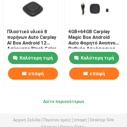
Πλαστικό υλικό 8
4GB+64GB Carplay
πυρήνων Auto Carplay
Magic Box Android
AI Box Android 12
Auto Φορητό Αναπνοή
Ασύρματο Black Color
Ρυθμός Ατμόσφαιρα
μουσικής
Καλύτερη τιμή
Καλύτερη τιμή
επαφή
επαφή
Δείτε περισσότερων
Αρχική Σελίδα
Περίπου εμείς
επαφή
Desktop Site
Sitemap
Privacy Policy