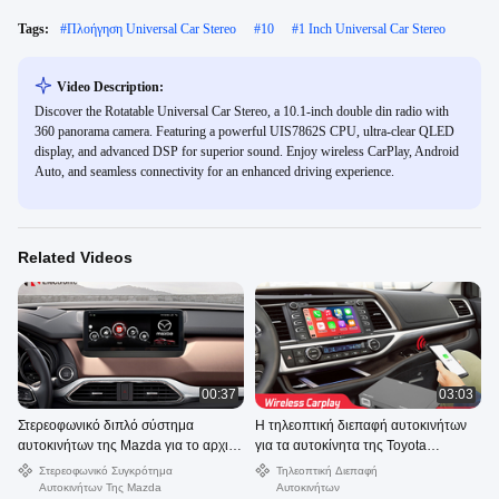
Tags:
#
Πλοήγηση Universal Car Stereo
#
10
#
1 Inch Universal Car Stereo
Video Description:
Discover the Rotatable Universal Car Stereo, a 10.1-inch double din radio with
360 panorama camera. Featuring a powerful UIS7862S CPU, ultra-clear QLED
display, and advanced DSP for superior sound. Enjoy wireless CarPlay, Android
Auto, and seamless connectivity for an enhanced driving experience.
Related Videos
00:37
03:03
Στερεοφωνικό διπλό σύστημα
Η τηλεοπτική διεπαφή αυτοκινήτων
αυτοκινήτων της Mazda για το αρχικό
για τα αυτοκίνητα της Toyota
θέμα ασύρματο Carplay της Mazda
υποστηρίζει την ασύρματη carplay
Στερεοφωνικό Συγκρότημα
Τηλεοπτική Διεπαφή
CX9
σύνδεση καθρεφτών και την αρχική
Αυτοκινήτων Της Mazda
Αυτοκινήτων