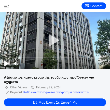
Contact
Αξιόπιστος κατασκευαστής χονδρικών προϊόντων για
οχήματα
Other Videos
February 29, 2024
Keyword:
Καθολικό στερεοφωνικό συγκρότημα αυτοκινήτων
Μας Ελάτε Σε Επαφή Με