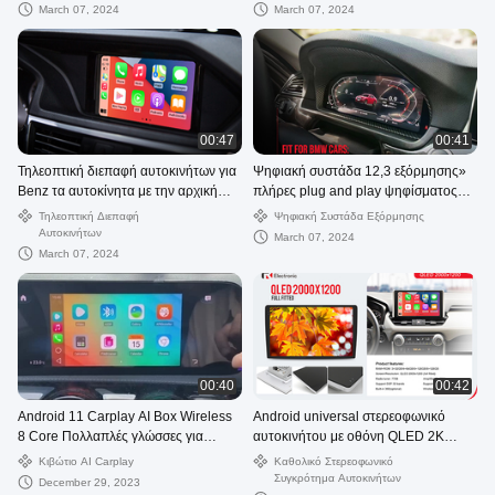
οπίσθια κάμερα
March 07, 2024
March 07, 2024
00:47
00:41
Τηλεοπτική διεπαφή αυτοκινήτων για
Ψηφιακή συστάδα 12,3 εξόρμησης»
Benz τα αυτοκίνητα με την αρχική
πλήρες plug and play ψηφίσματος
BECKER έτοιμη προς χρήση
1920*720 οθόνης LCD
Τηλεοπτική Διεπαφή
Ψηφιακή Συστάδα Εξόρμησης
υποστήριξη συστημάτων ναυσιπλοΐας
Αυτοκινήτων
March 07, 2024
wirel
March 07, 2024
00:40
00:42
Android 11 Carplay AI Box Wireless
Android universal στερεοφωνικό
8 Core Πολλαπλές γλώσσες για
αυτοκινήτου με οθόνη QLED 2K
Οχήματα
υποστηρίζει ασύρματο 4G DSP
Κιβώτιο AI Carplay
Καθολικό Στερεοφωνικό
carplay car Multimedia pla
Συγκρότημα Αυτοκινήτων
December 29, 2023