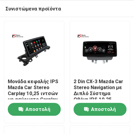
Συνιστώμενα προϊόντα
Μονάδα κεφαλής IPS
2 Din CX-3 Mazda Car
Mazda Car Stereo
Stereo Navigation με
Carplay 10,25 ιντσών
Διπλό Σύστημα
Αρχική Σελίδα
με ασύρματο Carplay
Οθόνη IPS 10,25
4G DSP
ιντσών
Αποστολή
Αποστολή
Προϊόντα
ερώτησης
ερώτησης
Σχετικά με εμάς