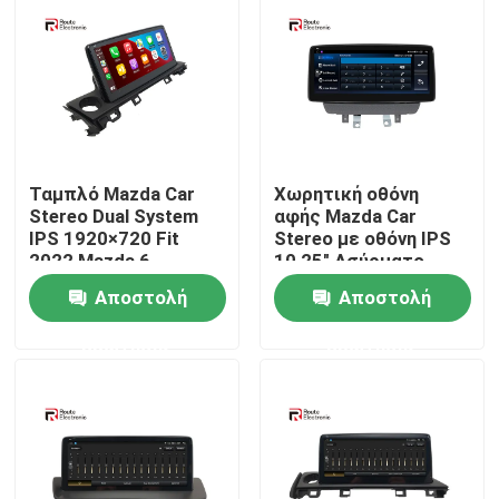
Γύρος εργοστασίων
Ποιοτικός έλεγχος
Ταμπλό Mazda Car
Χωρητική οθόνη
επαφή
Stereo Dual System
αφής Mazda Car
IPS 1920×720 Fit
Stereo με οθόνη IPS
2022 Mazda 6
10,25" Ασύρματο
Νέα
Carplay
Αποστολή
Αποστολή
ερώτησης
ερώτησης
Όλες οι περιπτώσεις
Ζητήστε ένα απόσπασμα
Στερεοφωνικό ραδιόφωνο αυτοκινήτου Android