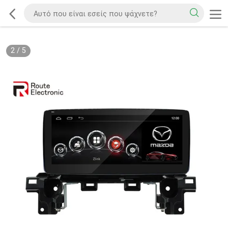
2
/
5